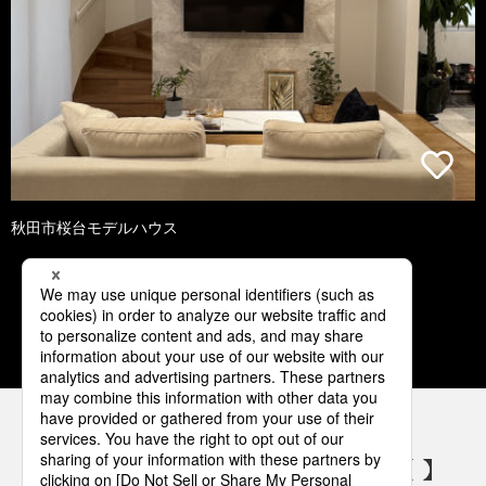
秋田市桜台モデルハウス
1
2
3
4
5
パナソニックの電気設備 SNSアカウント