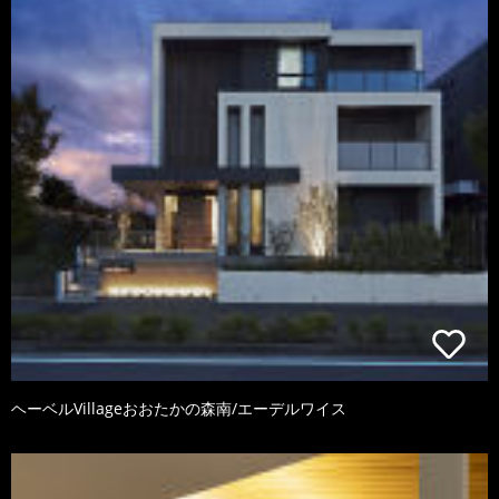
ヘーベルVillageおおたかの森南/エーデルワイス