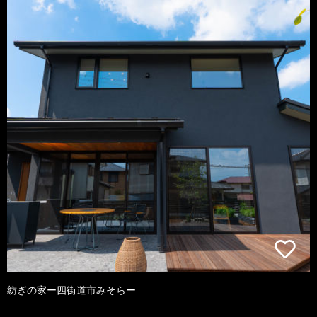
紡ぎの家ー四街道市みそらー