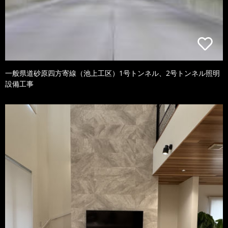
一般県道砂原四方寄線（池上工区）1号トンネル、2号トンネル照明
設備工事