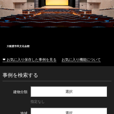
大船渡市民文化会館
❤ お気に入り保存した事例を見る
お気に入り機能について
事例を検索する
選択
建物分類
指定なし
選択
地域