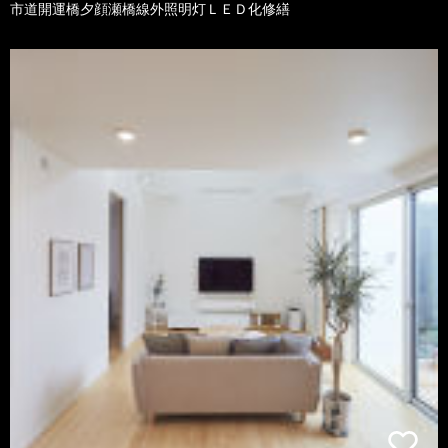
市道開運橋夕顔瀬橋線外照明灯ＬＥＤ化修繕