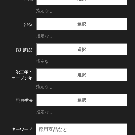
指定なし
選択
部位
指定なし
選択
採用商品
指定なし
竣工年・
選択
オープン年
指定なし
選択
照明手法
指定なし
キーワード