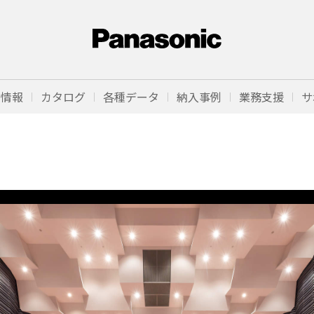
品情報
カタログ
各種データ
納入事例
業務支援
サ