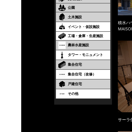
公園
土木施設
積水ハ
イベント・仮設施設
MAISO
工場・倉庫・生産施設
農林水産施設
タワー・モニュメント
集合住宅
集合住宅（改修）
戸建住宅
その他
サーラ