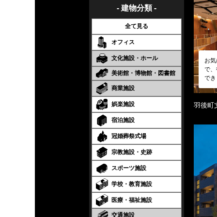
- 建物分類 -
全て見る
オフィス
文化施設・ホール
お気
で、
美術館・博物館・図書館
でき
商業施設
娯楽施設
羽後町
宿泊施設
冠婚葬祭式場
宗教施設・史跡
スポーツ施設
学校・教育施設
医療・福祉施設
交通施設