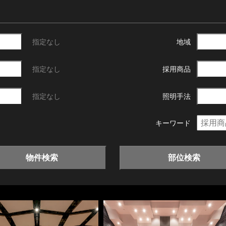
指定なし
地域
指定なし
採用商品
指定なし
照明手法
キーワード
物件検索
部位検索