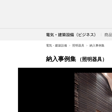
電気・建築設備（ビジネス）
商
電気・建築設備
照明器具
納入事例集
納入事例集
（照明器具）