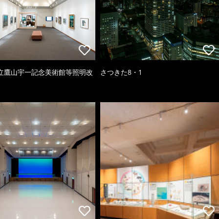
立鷹山宇一記念美術館等照明改
さつきた8・1