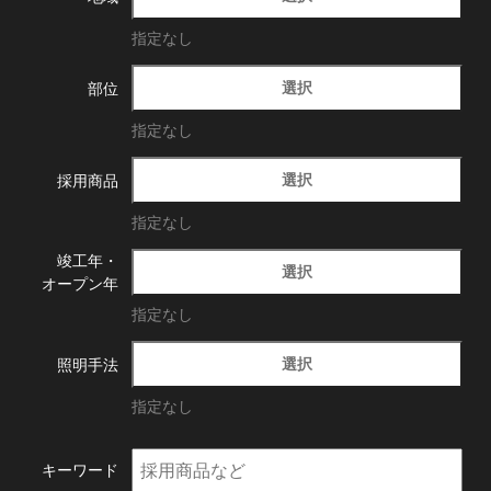
指定なし
選択
部位
指定なし
選択
採用商品
指定なし
竣工年・
選択
オープン年
指定なし
選択
照明手法
指定なし
キーワード