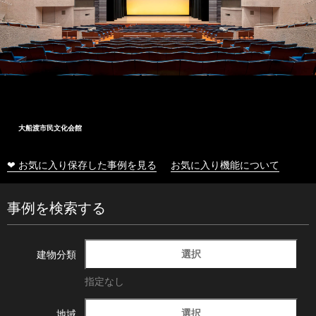
大船渡市民文化会館
❤ お気に入り保存した事例を見る
お気に入り機能について
事例を検索する
選択
建物分類
指定なし
選択
地域