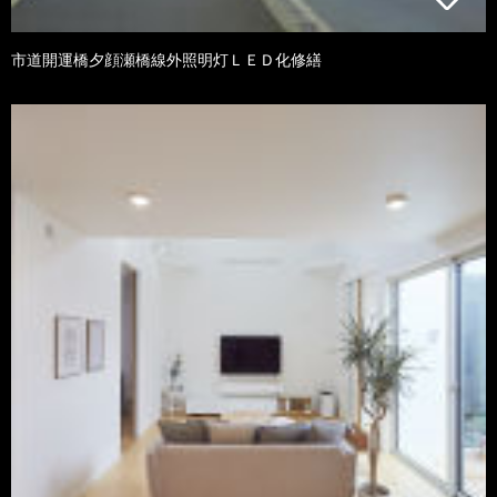
市道開運橋夕顔瀬橋線外照明灯ＬＥＤ化修繕