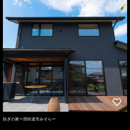
紡ぎの家ー四街道市みそらー