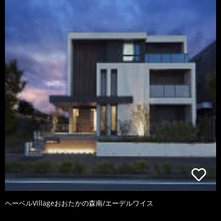
ヘーベルVillageおおたかの森南/エーデルワイス