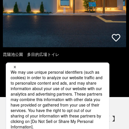
昆陽池公園 多目的広場トイレ
1
2
3
4
5
パナソニックの電気設備 SNSアカウント