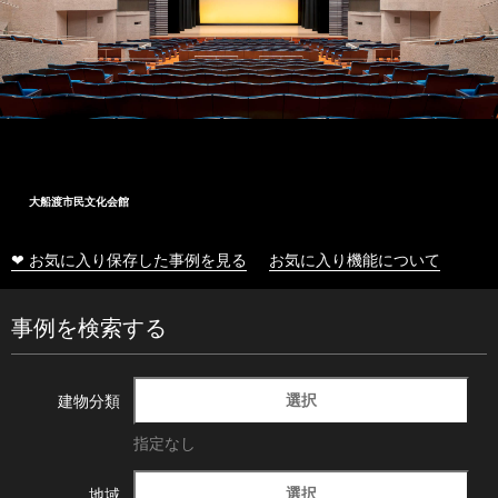
大船渡市民文化会館
❤ お気に入り保存した事例を見る
お気に入り機能について
事例を検索する
選択
建物分類
指定なし
選択
地域