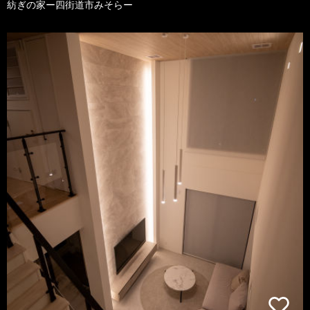
紡ぎの家ー四街道市みそらー