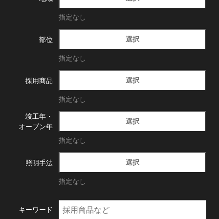
指定なし
選択
部位
指定なし
選択
採用商品
指定なし
竣工年・
選択
オープン年
指定なし
選択
照明手法
指定なし
キーワード