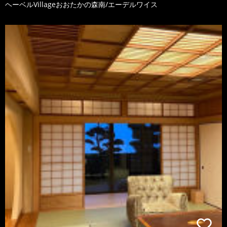
ヘーベルVillageおおたかの森南/エーデルワイス