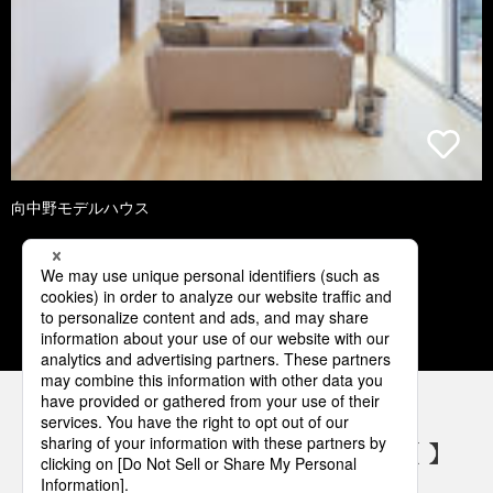
向中野モデルハウス
1
2
3
4
5
パナソニックの電気設備 SNSアカウント