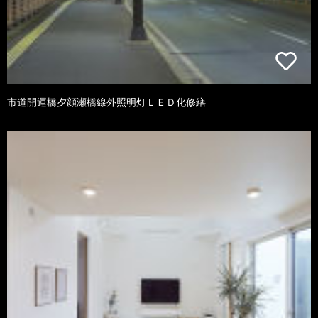
市道開運橋夕顔瀬橋線外照明灯ＬＥＤ化修繕