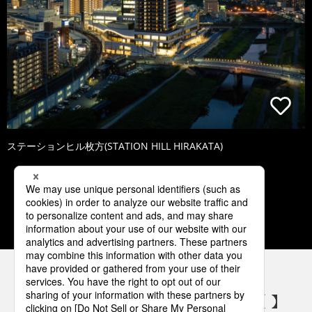
ステーションヒル枚方(STATION HILL HIRAKATA)
1
2
3
4
5
パナソニックの電気設備 SNSアカウント