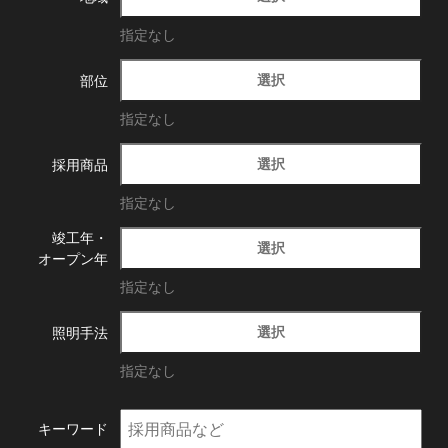
指定なし
選択
部位
指定なし
選択
採用商品
指定なし
竣工年・
選択
オープン年
指定なし
選択
照明手法
指定なし
キーワード