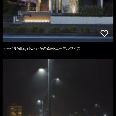
ヘーベルVillageおおたかの森南/エーデルワイス