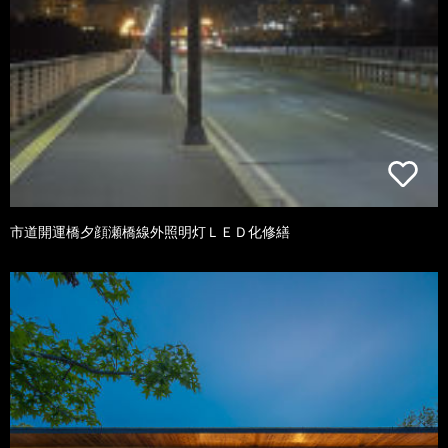
市道開運橋夕顔瀬橋線外照明灯ＬＥＤ化修繕