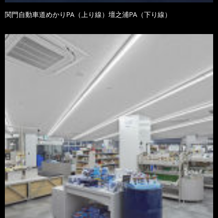
関門自動車道めかりPA（上り線）壇之浦PA（下り線）