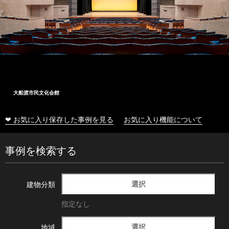
大船渡市民文化会館
❤ お気に入り保存した事例を見る
お気に入り機能について
事例を検索する
選択
建物分類
指定なし
選択
地域