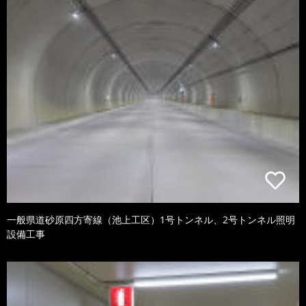
一般県道砂原四方寄線（池上工区）1号トンネル、2号トンネル照明
設備工事