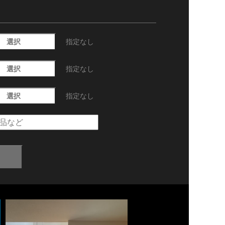
選択
指定なし
選択
指定なし
選択
指定なし