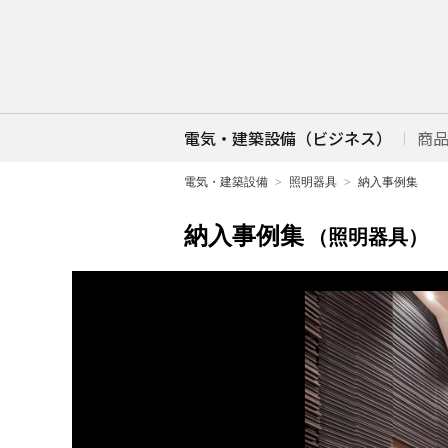
電気・建築設備（ビジネス）
商
電気・建築設備
照明器具
納入事例集
納入事例集
（照明器具）