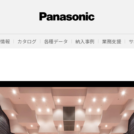
品情報
カタログ
各種データ
納入事例
業務支援
サ