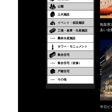
公園
土木施設
イベント・仮設施設
鳥取県
あい会
工場・倉庫・生産施設
農林水産施設
タワー・モニュメント
集合住宅
集合住宅（改修）
戸建住宅
その他
中日ビ