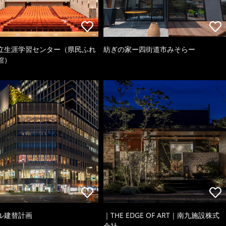
立生涯学習センター（県民ふれ
紡ぎの家ー四街道市みそらー
館）
ル建替計画
｜THE EDGE OF ART｜南九施設株式
会社