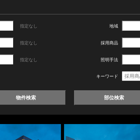
指定なし
地域
指定なし
採用商品
指定なし
照明手法
キーワード
物件検索
部位検索