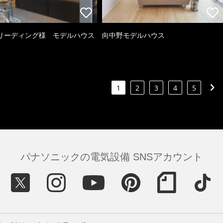
リーディング様 モデルハウス
向中野モデルハウス
1
2
3
4
5
パナソニックの電気設備 SNSアカウント