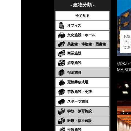
- 建物分類 -
全て見る
オフィス
文化施設・ホール
お気
で、
美術館・博物館・図書館
でき
商業施設
娯楽施設
積水ハ
MAISO
宿泊施設
冠婚葬祭式場
宗教施設・史跡
スポーツ施設
学校・教育施設
医療・福祉施設
交通施設