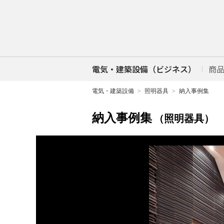
電気・建築設備（ビジネス）
商
電気・建築設備
照明器具
納入事例集
納入事例集
（照明器具）