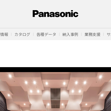
品情報
カタログ
各種データ
納入事例
業務支援
サ