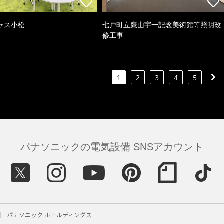
ャス小松
七戸町立鷹山宇一記念美術館等照明改
修工事
1
2
3
4
5
パナソニックの電気設備 SNSアカウント
パナソニック ホールディングス