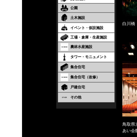
公園
土木施設
白川橋
イベント・仮設施設
工場・倉庫・生産施設
農林水産施設
タワー・モニュメント
集合住宅
集合住宅（改修）
戸建住宅
その他
鳥取県
あい会