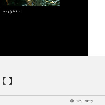
さつきた8・1
Area/Country