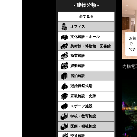
- 建物分類 -
全て見る
オフィス
文化施設・ホール
お気
で、
美術館・博物館・図書館
でき
商業施設
娯楽施設
内橋電
宿泊施設
冠婚葬祭式場
宗教施設・史跡
スポーツ施設
学校・教育施設
医療・福祉施設
交通施設