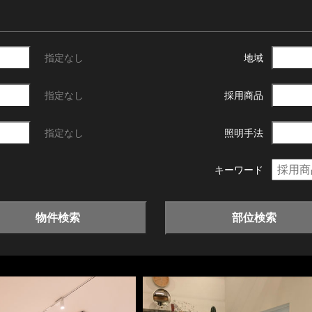
指定なし
地域
指定なし
採用商品
指定なし
照明手法
キーワード
物件検索
部位検索