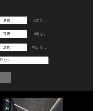
選択
指定なし
選択
指定なし
選択
指定なし