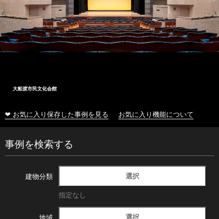
大船渡市民文化会館
❤ お気に入り保存した事例を見る
お気に入り機能について
事例を検索する
選択
建物分類
指定なし
選択
地域