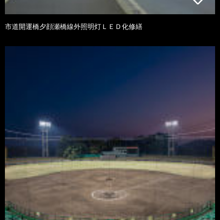
市道開運橋夕顔瀬橋線外照明灯ＬＥＤ化修繕