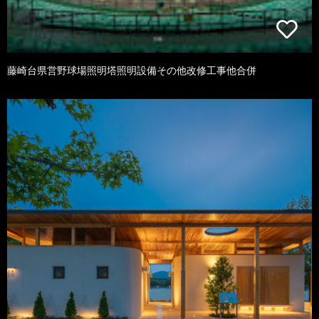
藤崎台県営野球場照明塔照明設備その他改修工事他合併