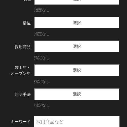
指定なし
選択
部位
指定なし
選択
採用商品
指定なし
竣工年・
選択
オープン年
指定なし
選択
照明手法
指定なし
キーワード