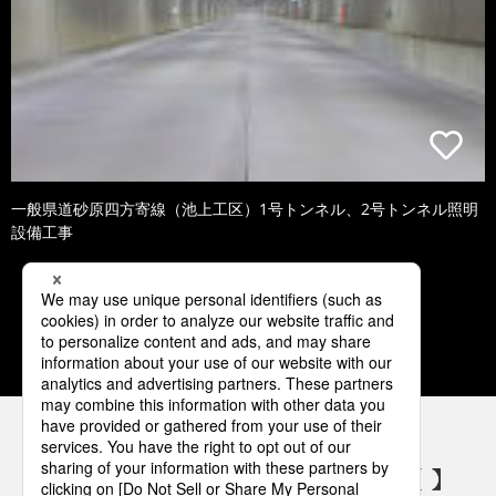
一般県道砂原四方寄線（池上工区）1号トンネル、2号トンネル照明
設備工事
1
2
3
4
5
パナソニックの電気設備 SNSアカウント