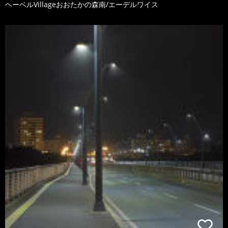
ヘーベルVillageおおたかの森南/エーデルワイス