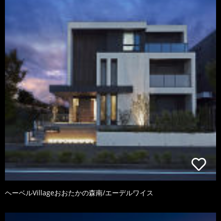
ヘーベルVillageおおたかの森南/エーデルワイス