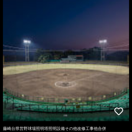
藤崎台県営野球場照明塔照明設備その他改修工事他合併