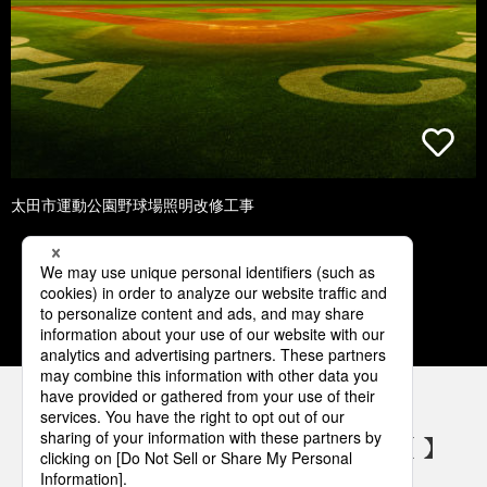
太田市運動公園野球場照明改修工事
1
2
3
4
5
パナソニックの電気設備 SNSアカウント