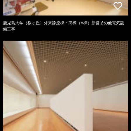
鹿児島大学（桜ヶ丘）外来診療棟・病棟（A棟）新営その他電気設
備工事