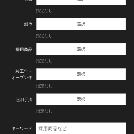
指定なし
選択
部位
指定なし
選択
採用商品
指定なし
竣工年・
選択
オープン年
指定なし
選択
照明手法
指定なし
キーワード