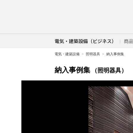
電気・建築設備（ビジネス）
商
電気・建築設備
照明器具
納入事例集
納入事例集
（照明器具）