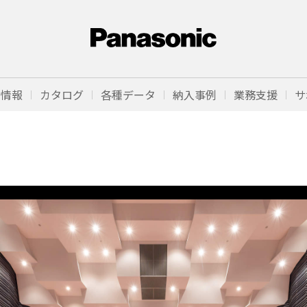
品情報
カタログ
各種データ
納入事例
業務支援
サ