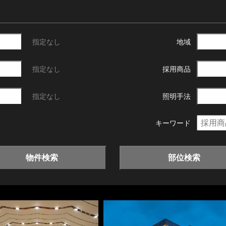
指定なし
地域
指定なし
採用商品
指定なし
照明手法
キーワード
物件検索
部位検索