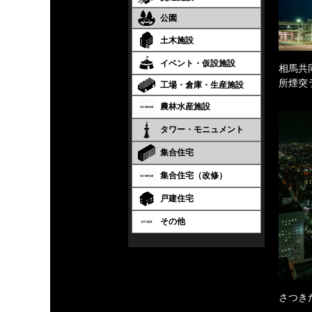
公園
土木施設
イベント・仮設施設
相馬共
所煙突
工場・倉庫・生産施設
農林水産施設
タワー・モニュメント
集合住宅
集合住宅（改修）
戸建住宅
その他
さつき