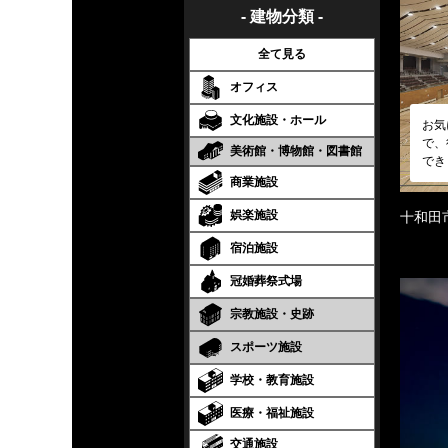
- 建物分類 -
全て見る
オフィス
文化施設・ホール
お気
で、
美術館・博物館・図書館
でき
商業施設
娯楽施設
十和田
宿泊施設
冠婚葬祭式場
宗教施設・史跡
スポーツ施設
学校・教育施設
医療・福祉施設
交通施設