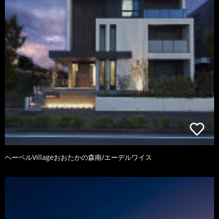
ヘーベルVillageおおたかの森南/エーデルワイス