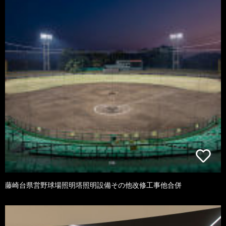
藤崎台県営野球場照明塔照明設備その他改修工事他合併