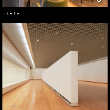
ｍｉｅｌｅ