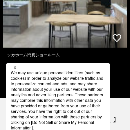
ニッカホーム門真ショールーム
1
2
3
4
5
パナソニックの電気設備 SNSアカウント