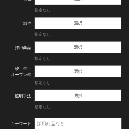
指定なし
選択
部位
指定なし
選択
採用商品
指定なし
竣工年・
選択
オープン年
指定なし
選択
照明手法
指定なし
キーワード