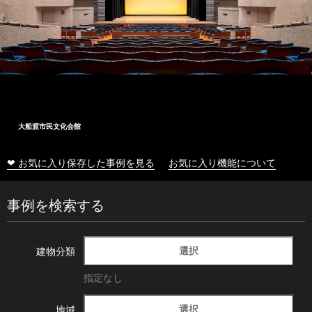
大船渡市民文化会館
❤ お気に入り保存した事例を見る
お気に入り機能について
事例を検索する
選択
建物分類
指定なし
選択
地域