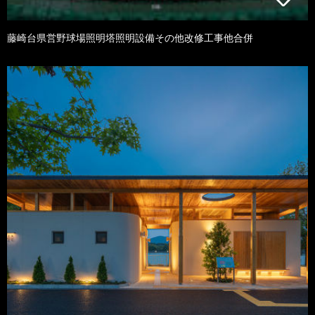
藤崎台県営野球場照明塔照明設備その他改修工事他合併