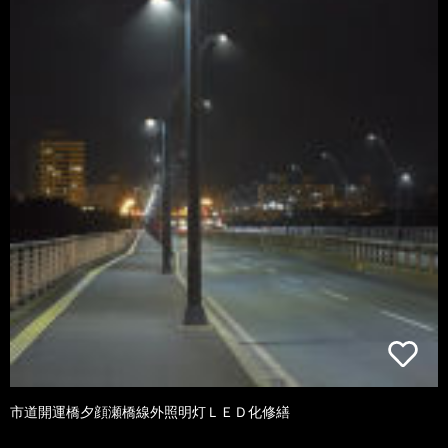
市道開運橋夕顔瀬橋線外照明灯ＬＥＤ化修繕