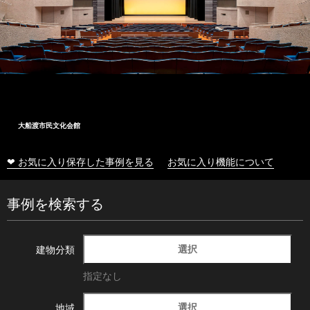
大船渡市民文化会館
❤ お気に入り保存した事例を見る
お気に入り機能について
事例を検索する
選択
建物分類
指定なし
選択
地域