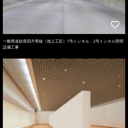
一般県道砂原四方寄線（池上工区）1号トンネル、2号トンネル照明
設備工事