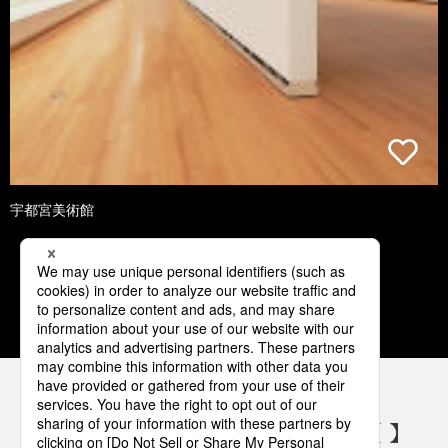
宇都宮美術館
1
2
3
4
5
パナソニックの電気設備 SNSアカウント