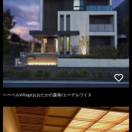
ヘーベルVillageおおたかの森南/エーデルワイス