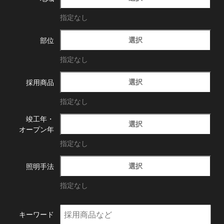
指定なし
選択
部位
指定なし
選択
採用商品
指定なし
竣工年・
選択
オープン年
指定なし
選択
照明手法
指定なし
キーワード