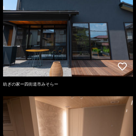
紡ぎの家ー四街道市みそらー