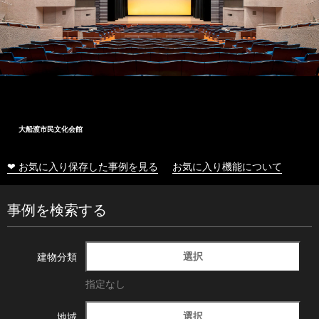
大船渡市民文化会館
❤ お気に入り保存した事例を見る
お気に入り機能について
事例を検索する
選択
建物分類
指定なし
選択
地域