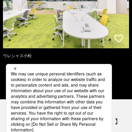
ウレシャス小松
1
2
3
4
5
パナソニックの電気設備 SNSアカウント