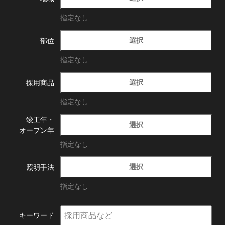
指定なし
選択
部位
指定なし
選択
採用商品
指定なし
竣工年・
選択
オープン年
指定なし
選択
照明手法
指定なし
キーワード