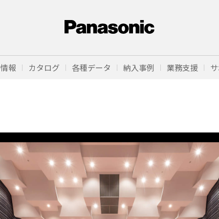
品情報
カタログ
各種データ
納入事例
業務支援
サ