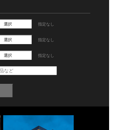
選択
指定なし
選択
指定なし
選択
指定なし