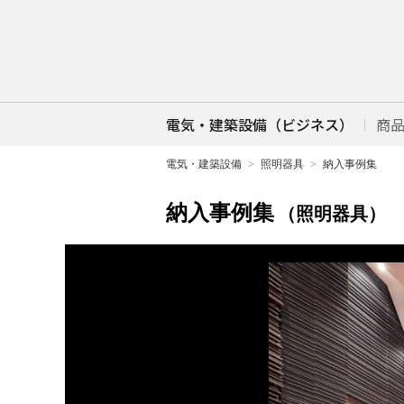
電気・建築設備（ビジネス）
商
電気・建築設備
照明器具
納入事例集
納入事例集
（照明器具）