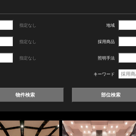
指定なし
地域
指定なし
採用商品
指定なし
照明手法
キーワード
物件検索
部位検索