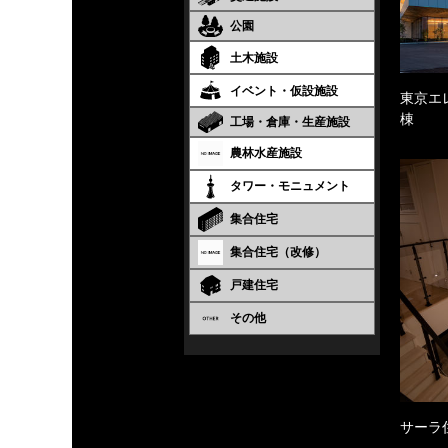
公園
土木施設
イベント・仮設施設
東京エ
棟
工場・倉庫・生産施設
農林水産施設
タワー・モニュメント
集合住宅
集合住宅（改修）
戸建住宅
その他
サーラ