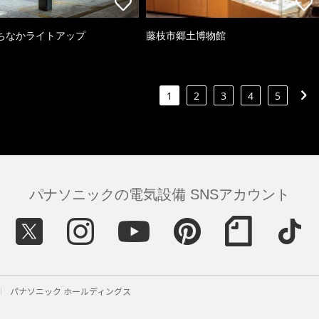
ちなかライトアップ
藤枝市郷土博物館
1
2
3
4
5
パナソニックの電気設備 SNSアカウント
パナソニック ホールディングス