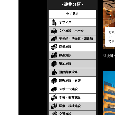
- 建物分類 -
全て見る
オフィス
文化施設・ホール
お気
で、
美術館・博物館・図書館
でき
商業施設
娯楽施設
羽後町
宿泊施設
冠婚葬祭式場
宗教施設・史跡
スポーツ施設
学校・教育施設
医療・福祉施設
交通施設