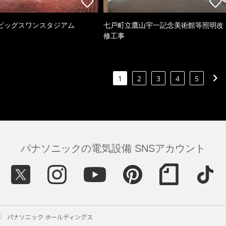
ビッグスワンスタジアム
七戸町立鷹山宇一記念美術館等照明改
修工事
1
2
3
4
5
パナソニックの電気設備 SNSアカウント
パナソニック ホールディングス