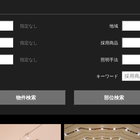
指定なし
地域
指定なし
採用商品
指定なし
照明手法
キーワード
物件検索
部位検索