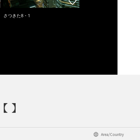
さつきた8・1
Area/Country