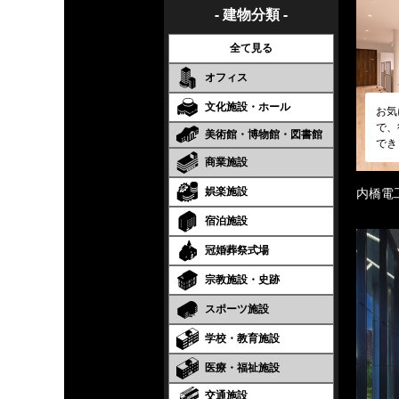
- 建物分類 -
全て見る
オフィス
文化施設・ホール
お気
で、
美術館・博物館・図書館
でき
商業施設
娯楽施設
内橋電
宿泊施設
冠婚葬祭式場
宗教施設・史跡
スポーツ施設
学校・教育施設
医療・福祉施設
交通施設