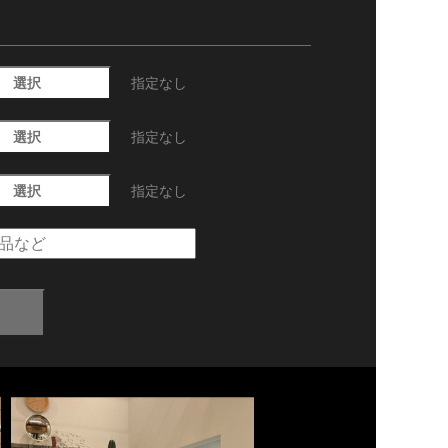
選択
指定なし
選択
指定なし
選択
指定なし