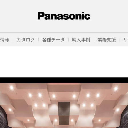
品情報
カタログ
各種データ
納入事例
業務支援
サ