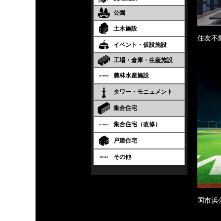
公園
土木施設
住友不
イベント・仮設施設
工場・倉庫・生産施設
農林水産施設
タワー・モニュメント
集合住宅
集合住宅（改修）
戸建住宅
その他
国市浜