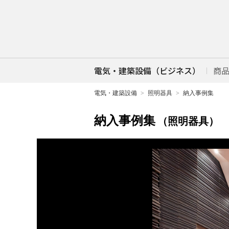
電気・建築設備（ビジネス）
商
電気・建築設備
照明器具
納入事例集
納入事例集
（照明器具）