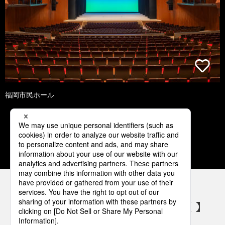
福岡市民ホール
1
2
3
4
5
パナソニックの電気設備 SNSアカウント