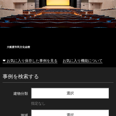
大船渡市民文化会館
❤ お気に入り保存した事例を見る
お気に入り機能について
事例を検索する
選択
建物分類
指定なし
選択
地域