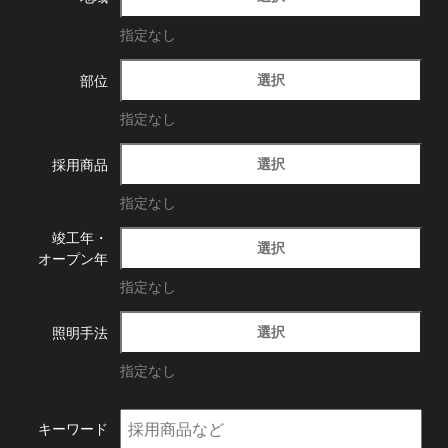
指定なし
選択
部位
指定なし
選択
採用商品
指定なし
竣工年・
選択
オープン年
指定なし
選択
照明手法
指定なし
キーワード