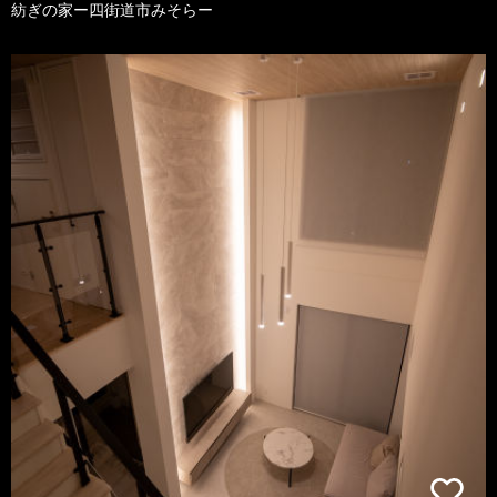
紡ぎの家ー四街道市みそらー