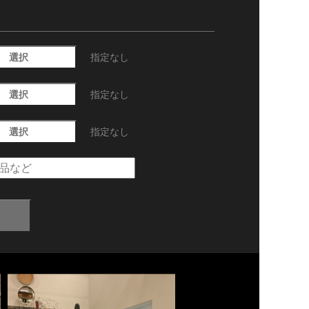
選択
指定なし
選択
指定なし
選択
指定なし