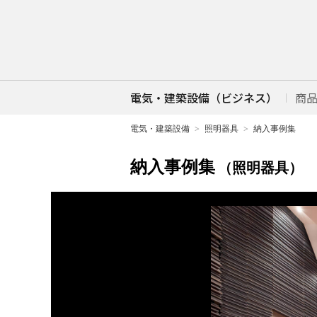
電気・建築設備（ビジネス）
商
電気・建築設備
照明器具
納入事例集
納入事例集
（照明器具）