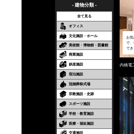
- 建物分類 -
全て見る
オフィス
文化施設・ホール
お気
で、
美術館・博物館・図書館
でき
商業施設
娯楽施設
内橋電
宿泊施設
冠婚葬祭式場
宗教施設・史跡
スポーツ施設
学校・教育施設
医療・福祉施設
交通施設