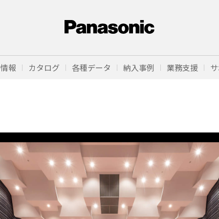
品情報
カタログ
各種データ
納入事例
業務支援
サ