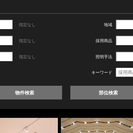
指定なし
地域
指定なし
採用商品
指定なし
照明手法
キーワード
物件検索
部位検索