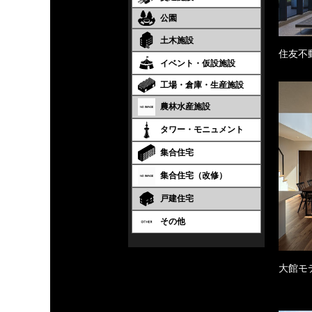
公園
土木施設
住友不
イベント・仮設施設
工場・倉庫・生産施設
農林水産施設
タワー・モニュメント
集合住宅
集合住宅（改修）
戸建住宅
その他
大館モ