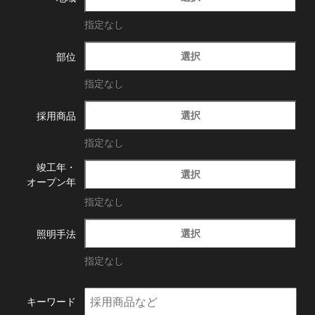
指定なし
選択
部位
指定なし
選択
採用商品
指定なし
竣工年・
選択
オープン年
指定なし
選択
照明手法
指定なし
キーワード