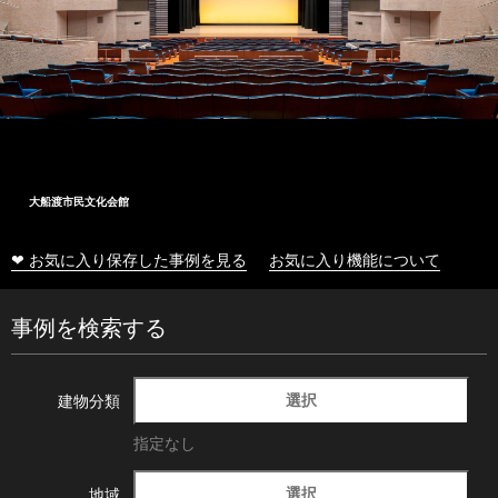
大船渡市民文化会館
❤ お気に入り保存した事例を見る
お気に入り機能について
事例を検索する
選択
建物分類
指定なし
選択
地域