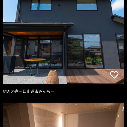
紡ぎの家ー四街道市みそらー