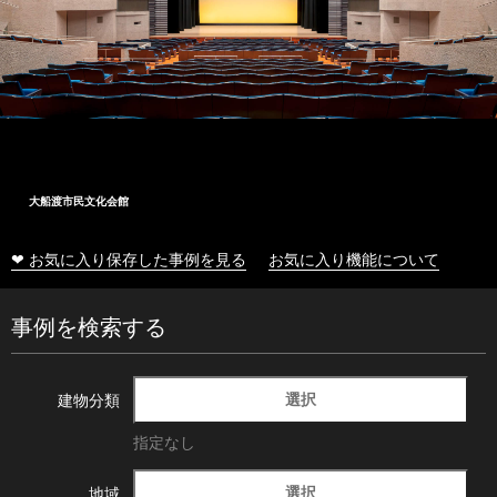
大船渡市民文化会館
❤ お気に入り保存した事例を見る
お気に入り機能について
事例を検索する
選択
建物分類
指定なし
選択
地域