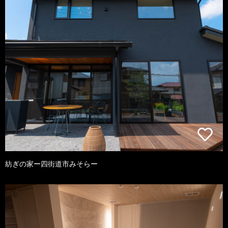
紡ぎの家ー四街道市みそらー