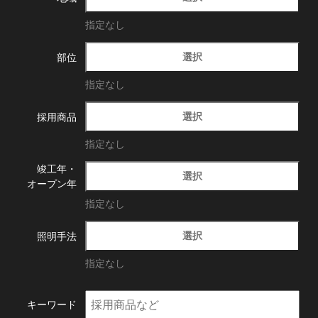
指定なし
選択
部位
指定なし
選択
採用商品
指定なし
竣工年・
選択
オープン年
指定なし
選択
照明手法
指定なし
キーワード