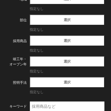
指定なし
選択
部位
指定なし
選択
採用商品
指定なし
竣工年・
選択
オープン年
指定なし
選択
照明手法
指定なし
キーワード