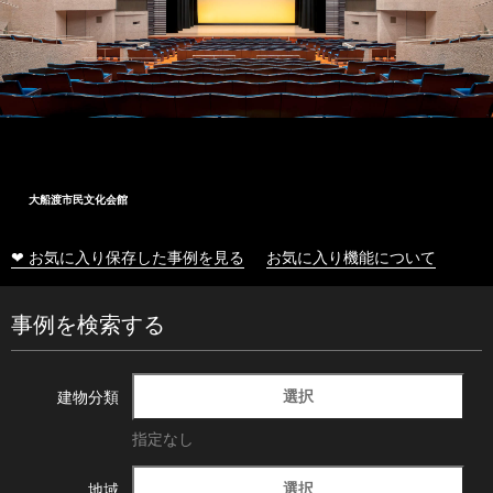
大船渡市民文化会館
❤ お気に入り保存した事例を見る
お気に入り機能について
事例を検索する
選択
建物分類
指定なし
選択
地域