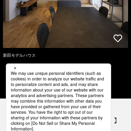
新田モデルハウス
1
2
3
4
5
パナソニックの電気設備 SNSアカウント