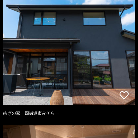
紡ぎの家ー四街道市みそらー