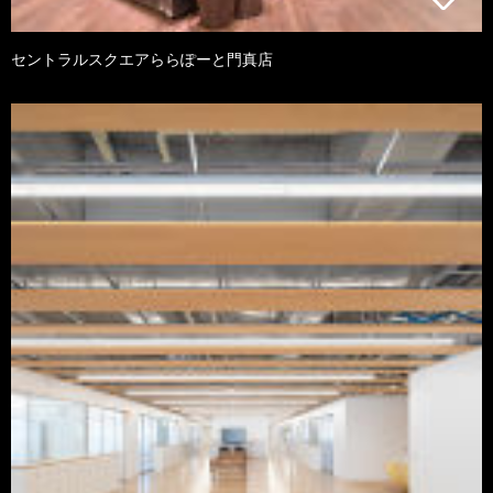
セントラルスクエアららぽーと門真店