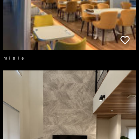
ｍｉｅｌｅ