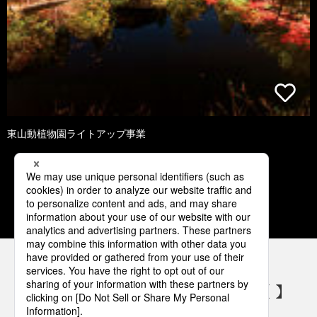
東山動植物園ライトアップ事業
1
2
3
4
5
パナソニックの電気設備 SNSアカウント