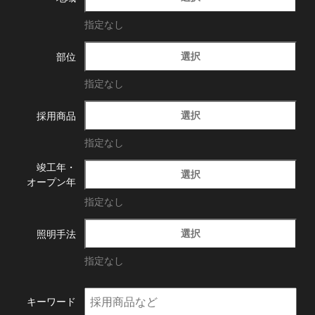
指定なし
選択
部位
指定なし
選択
採用商品
指定なし
竣工年・
選択
オープン年
指定なし
選択
照明手法
指定なし
キーワード