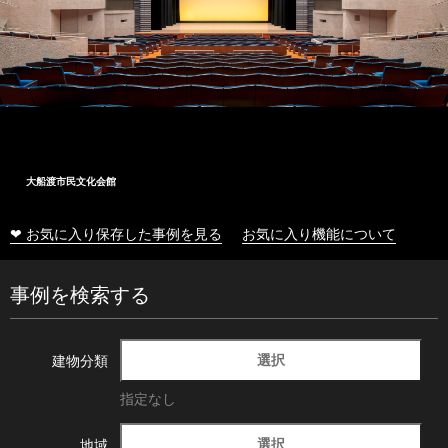
大船渡市民文化会館
❤ お気に入り保存した事例を見る
お気に入り機能について
事例を検索する
選択
建物分類
指定なし
選択
地域