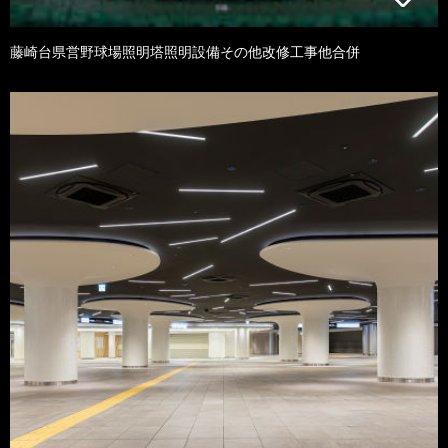
藤崎台県営野球場照明塔照明設備その他改修工事他合併