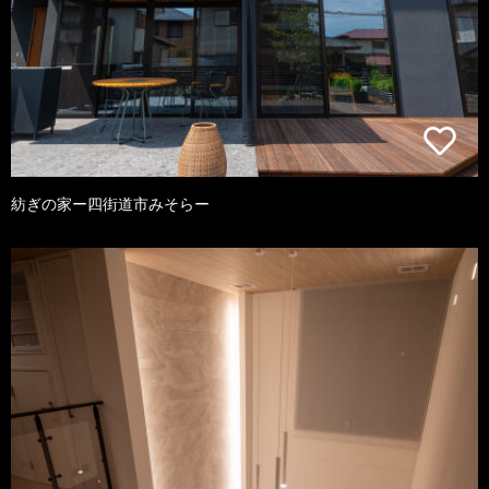
紡ぎの家ー四街道市みそらー