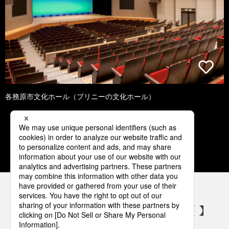
各務原市文化ホール（プリニーの文化ホール）
1
2
3
4
5
パナソニックの電気設備 SNSアカウント