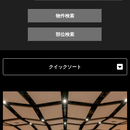
物件検索
部位検索
クイックソート