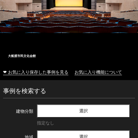
大船渡市民文化会館
❤ お気に入り保存した事例を見る
お気に入り機能について
事例を検索する
選択
建物分類
指定なし
選択
地域