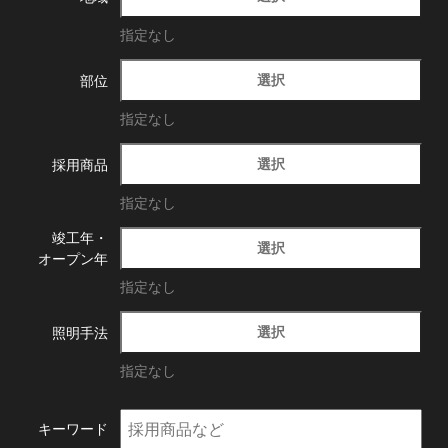
指定なし
選択
部位
指定なし
選択
採用商品
指定なし
竣工年・
選択
オープン年
指定なし
選択
照明手法
指定なし
キーワード