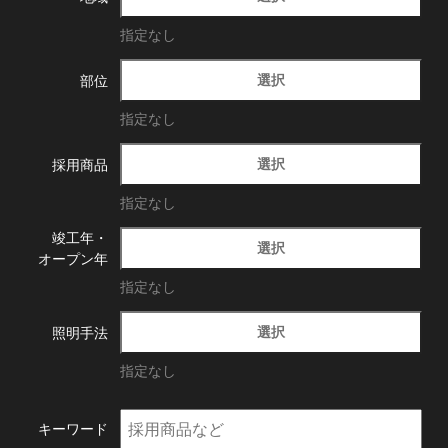
指定なし
選択
部位
指定なし
選択
採用商品
指定なし
竣工年・
選択
オープン年
指定なし
選択
照明手法
指定なし
キーワード