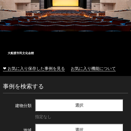
大船渡市民文化会館
❤ お気に入り保存した事例を見る
お気に入り機能について
事例を検索する
選択
建物分類
指定なし
選択
地域