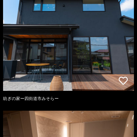
紡ぎの家ー四街道市みそらー