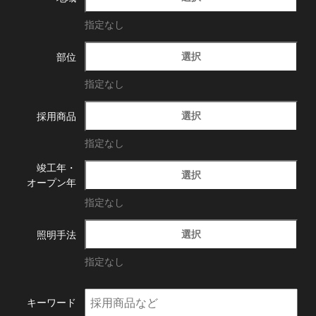
指定なし
選択
部位
指定なし
選択
採用商品
指定なし
竣工年・
選択
オープン年
指定なし
選択
照明手法
指定なし
キーワード