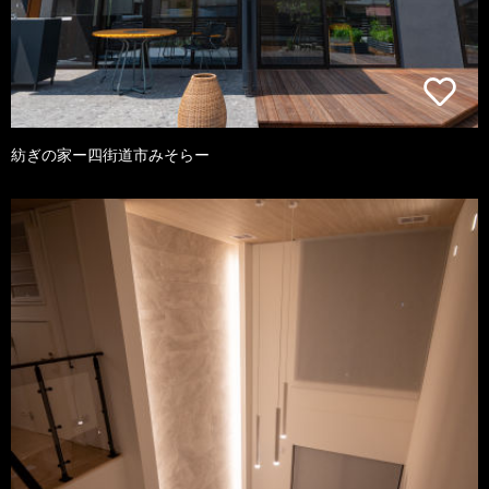
紡ぎの家ー四街道市みそらー