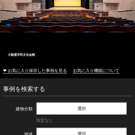
大船渡市民文化会館
❤ お気に入り保存した事例を見る
お気に入り機能について
事例を検索する
選択
建物分類
指定なし
選択
地域