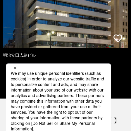
明治安田広島ビル
1
2
3
4
5
パナソニックの電気設備 SNSアカウント