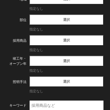
指定なし
選択
部位
指定なし
選択
採用商品
指定なし
竣工年・
選択
オープン年
指定なし
選択
照明手法
指定なし
キーワード