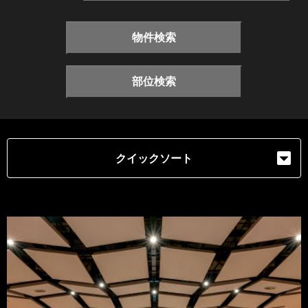
物件検索
部位検索
クイックソート