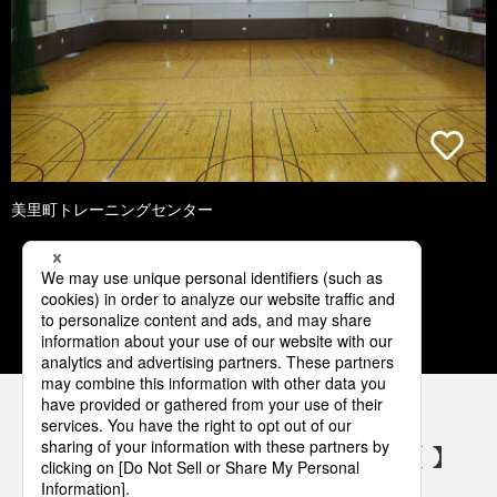
美里町トレーニングセンター
1
2
3
4
5
パナソニックの電気設備 SNSアカウント