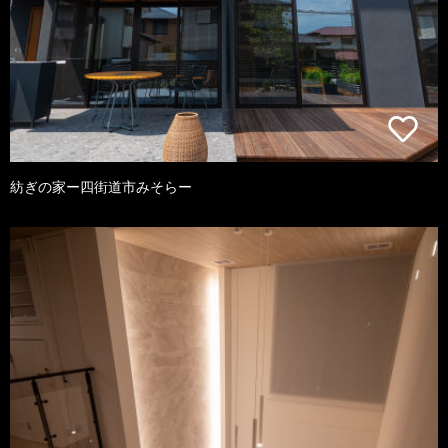
紡ぎの家ー四街道市みそらー