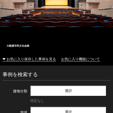
大船渡市民文化会館
❤ お気に入り保存した事例を見る
お気に入り機能について
事例を検索する
選択
建物分類
指定なし
選択
地域