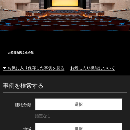
大船渡市民文化会館
❤ お気に入り保存した事例を見る
お気に入り機能について
事例を検索する
選択
建物分類
指定なし
選択
地域