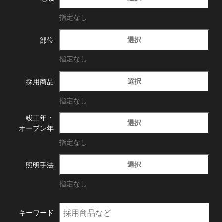
指定なし
選択
部位
指定なし
選択
採用商品
指定なし
竣工年・
選択
オープン年
指定なし
選択
照明手法
指定なし
キーワード