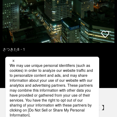
さつきた8・1
1
2
3
4
5
パナソニックの電気設備 SNSアカウント