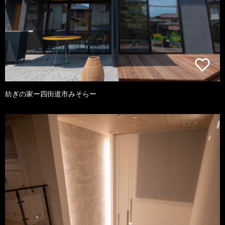
紡ぎの家ー四街道市みそらー