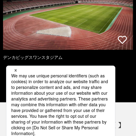
デンカビッグスワンスタジアム
1
2
3
4
5
パナソニックの電気設備 SNSアカウント