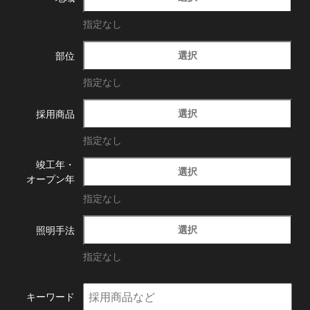
指定なし
選択
部位
指定なし
選択
採用商品
指定なし
竣工年・
選択
オープン年
指定なし
選択
照明手法
指定なし
キーワード