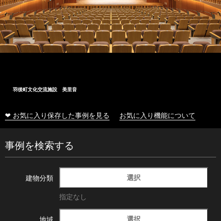
大船渡市民文化会館
❤ お気に入り保存した事例を見る
お気に入り機能について
事例を検索する
選択
建物分類
指定なし
選択
地域