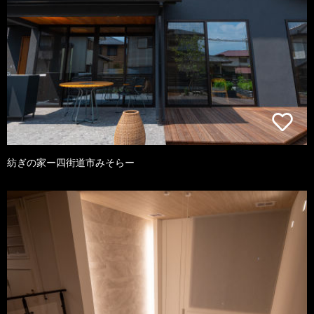
紡ぎの家ー四街道市みそらー