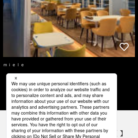
ｍｉｅｌｅ
1
2
3
4
5
パナソニックの電気設備 SNSアカウント