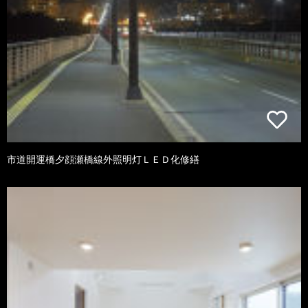
市道開運橋夕顔瀬橋線外照明灯ＬＥＤ化修繕