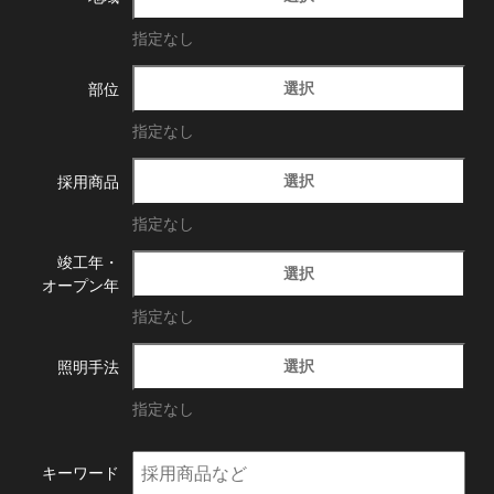
指定なし
選択
部位
指定なし
選択
採用商品
指定なし
竣工年・
選択
オープン年
指定なし
選択
照明手法
指定なし
キーワード