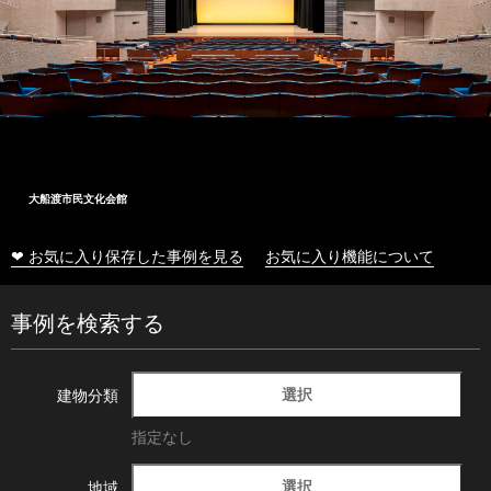
大船渡市民文化会館
❤ お気に入り保存した事例を見る
お気に入り機能について
事例を検索する
選択
建物分類
指定なし
選択
地域