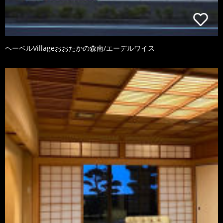
ヘーベルVillageおおたかの森南/エーデルワイス