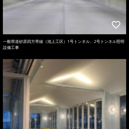
一般県道砂原四方寄線（池上工区）1号トンネル、2号トンネル照明
設備工事