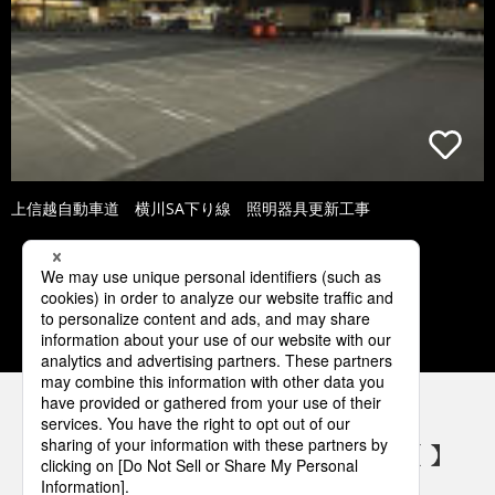
上信越自動車道 横川SA下り線 照明器具更新工事
2
3
4
5
6
パナソニックの電気設備 SNSアカウント