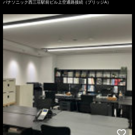
パナソニック西三荘駅前ビル上空通路接続（ブリッジA）