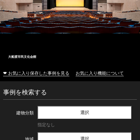
大船渡市民文化会館
❤ お気に入り保存した事例を見る
お気に入り機能について
事例を検索する
選択
建物分類
指定なし
選択
地域