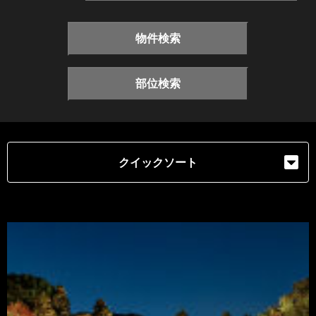
物件検索
部位検索
クイックソート