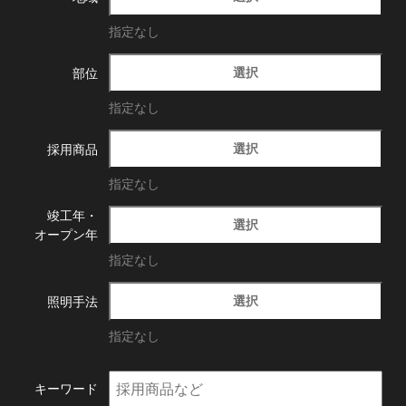
指定なし
選択
部位
指定なし
選択
採用商品
指定なし
竣工年・
選択
オープン年
指定なし
選択
照明手法
指定なし
キーワード