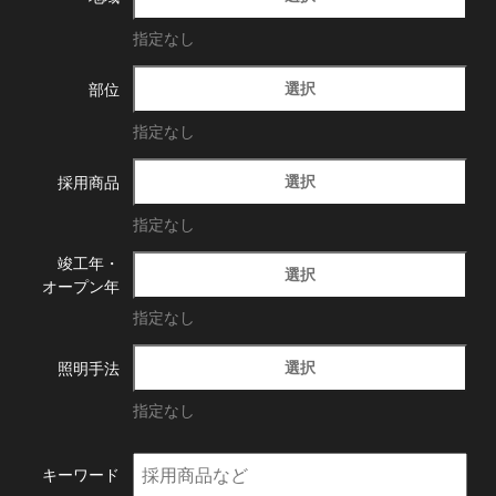
指定なし
選択
部位
指定なし
選択
採用商品
指定なし
竣工年・
選択
オープン年
指定なし
選択
照明手法
指定なし
キーワード