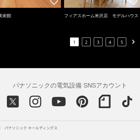
美術館
フィアスホーム米沢店 モデルハウス
1
2
3
4
5
パナソニックの電気設備 SNSアカウント
パナソニック ホールディングス