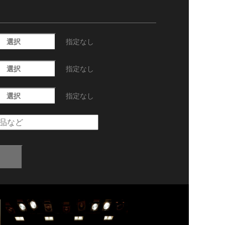
選択
指定なし
選択
指定なし
選択
指定なし