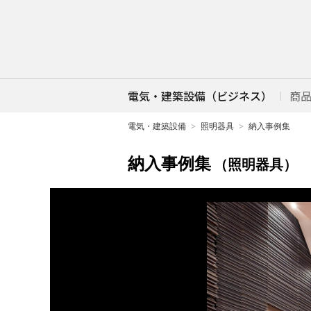
電気・建築設備（ビジネス）
商
電気・建築設備
照明器具
納入事例集
納入事例集
（照明器具）