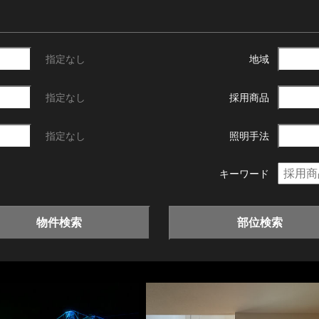
指定なし
地域
指定なし
採用商品
指定なし
照明手法
キーワード
物件検索
部位検索