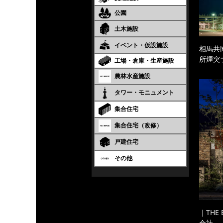
公園
土木施設
イベント・仮設施設
相馬共
所煙突
工場・倉庫・生産施設
農林水産施設
タワー・モニュメント
集合住宅
集合住宅（改修）
戸建住宅
その他
｜THE
会社