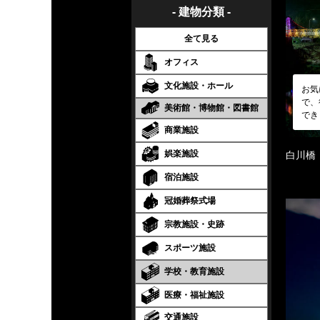
- 建物分類 -
全て見る
オフィス
文化施設・ホール
お気
で、
美術館・博物館・図書館
でき
商業施設
娯楽施設
白川橋
宿泊施設
冠婚葬祭式場
宗教施設・史跡
スポーツ施設
学校・教育施設
医療・福祉施設
交通施設