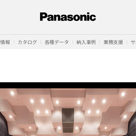
品情報
カタログ
各種データ
納入事例
業務支援
サ