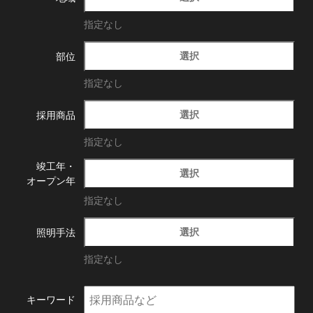
指定なし
選択
部位
指定なし
選択
採用商品
指定なし
竣工年・
選択
オープン年
指定なし
選択
照明手法
指定なし
キーワード