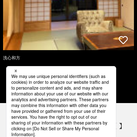
洗心和方
1
2
3
4
5
パナソニックの電気設備 SNSアカウント