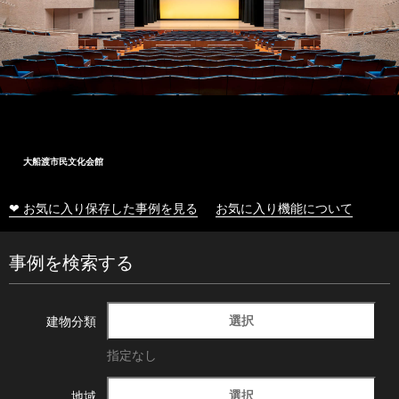
大船渡市民文化会館
❤ お気に入り保存した事例を見る
お気に入り機能について
事例を検索する
選択
建物分類
指定なし
選択
地域