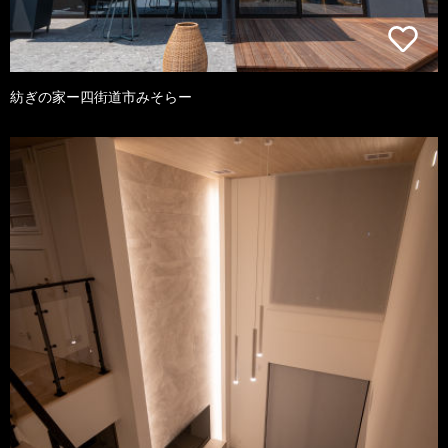
紡ぎの家ー四街道市みそらー