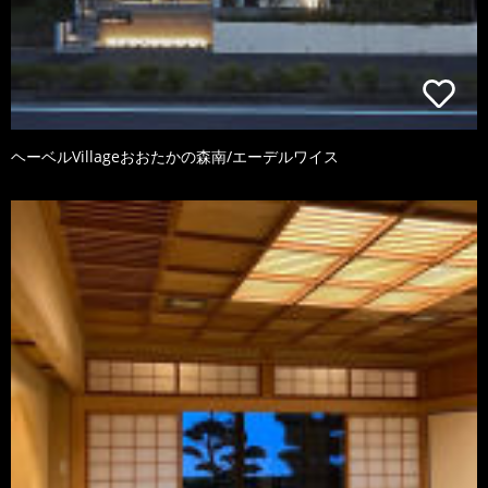
ヘーベルVillageおおたかの森南/エーデルワイス