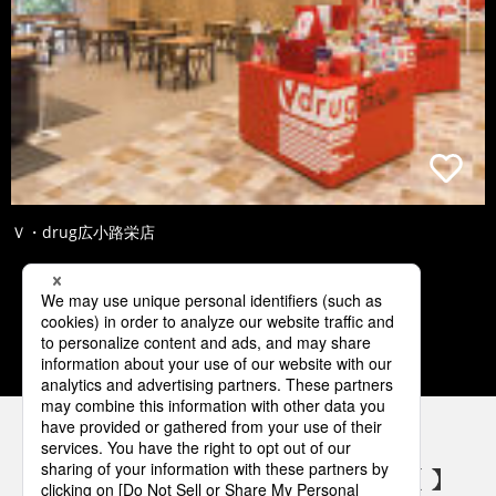
Ｖ・drug広小路栄店
1
2
3
4
5
パナソニックの電気設備 SNSアカウント