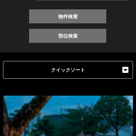
物件検索
部位検索
クイックソート