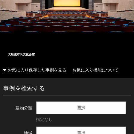
大船渡市民文化会館
❤ お気に入り保存した事例を見る
お気に入り機能について
事例を検索する
選択
建物分類
指定なし
選択
地域