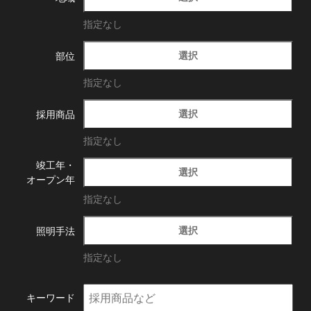
指定なし
選択
部位
指定なし
選択
採用商品
指定なし
竣工年・
選択
オープン年
指定なし
選択
照明手法
指定なし
キーワード