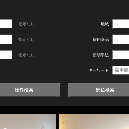
指定なし
地域
指定なし
採用商品
指定なし
照明手法
キーワード
物件検索
部位検索