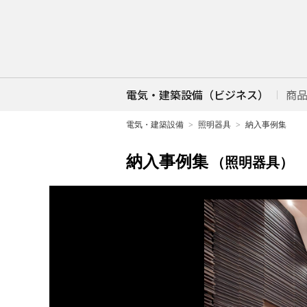
電気・建築設備（ビジネス）
商
電気・建築設備
照明器具
納入事例集
納入事例集
（照明器具）