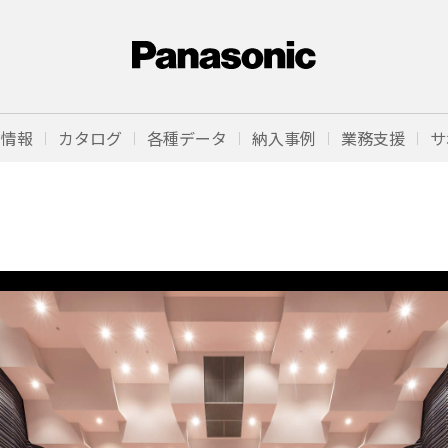
品情報
カタログ
各種データ
納入事例
業務支援
サ