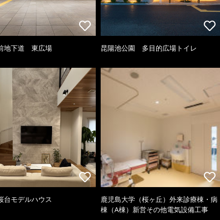
前地下道 東広場
昆陽池公園 多目的広場トイレ
桜台モデルハウス
鹿児島大学（桜ヶ丘）外来診療棟・病
棟（A棟）新営その他電気設備工事