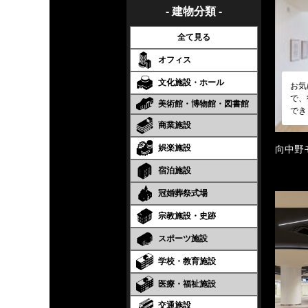
- 建物分類 -
全て見る
オフィス
文化施設・ホール
お気
で、
美術館・博物館・図書館
でき
商業施設
娯楽施設
向中野
宿泊施設
冠婚葬祭式場
宗教施設・史跡
スポーツ施設
学校・教育施設
医療・福祉施設
交通施設