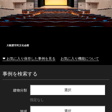
大船渡市民文化会館
❤ お気に入り保存した事例を見る
お気に入り機能について
事例を検索する
選択
建物分類
指定なし
選択
地域