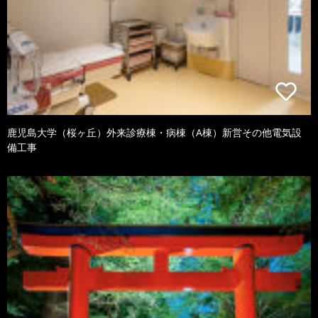
鹿児島大学（桜ヶ丘）外来診療棟・病棟（A棟）新営その他電気設
備工事