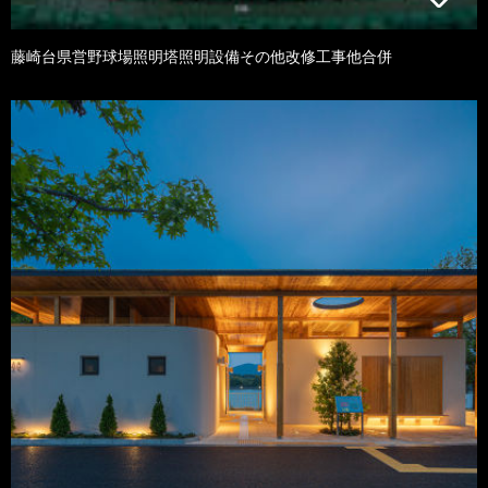
藤崎台県営野球場照明塔照明設備その他改修工事他合併