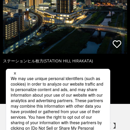
ステーションヒル枚方(STATION HILL HIRAKATA)
1
2
3
4
5
パナソニックの電気設備 SNSアカウント