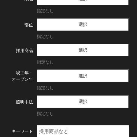
指定なし
選択
部位
指定なし
選択
採用商品
指定なし
竣工年・
選択
オープン年
指定なし
選択
照明手法
指定なし
キーワード