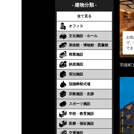
- 建物分類 -
全て見る
オフィス
文化施設・ホール
お気
で、
美術館・博物館・図書館
でき
商業施設
娯楽施設
羽後町
宿泊施設
冠婚葬祭式場
宗教施設・史跡
スポーツ施設
学校・教育施設
医療・福祉施設
交通施設