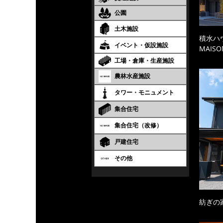
公園
土木施設
積水ハ
イベント・仮設施設
MAISO
工場・倉庫・生産施設
農林水産施設
タワー・モニュメント
集合住宅
集合住宅（改修）
戸建住宅
その他
紡ぎの