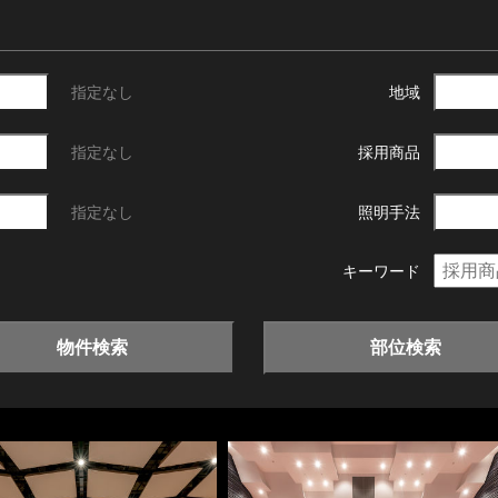
指定なし
地域
指定なし
採用商品
指定なし
照明手法
キーワード
物件検索
部位検索