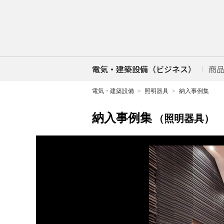
電気・建築設備（ビジネス）
商
電気・建築設備
照明器具
納入事例集
納入事例集
（照明器具）