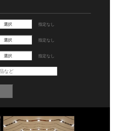
選択
指定なし
選択
指定なし
選択
指定なし