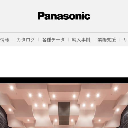
品情報
カタログ
各種データ
納入事例
業務支援
サ