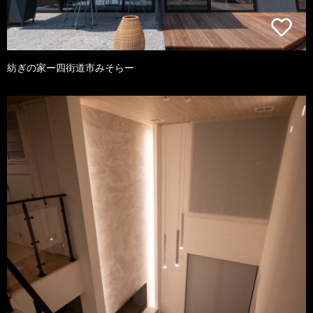
紡ぎの家ー四街道市みそらー