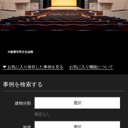
大船渡市民文化会館
❤ お気に入り保存した事例を見る
お気に入り機能について
事例を検索する
選択
建物分類
指定なし
選択
地域