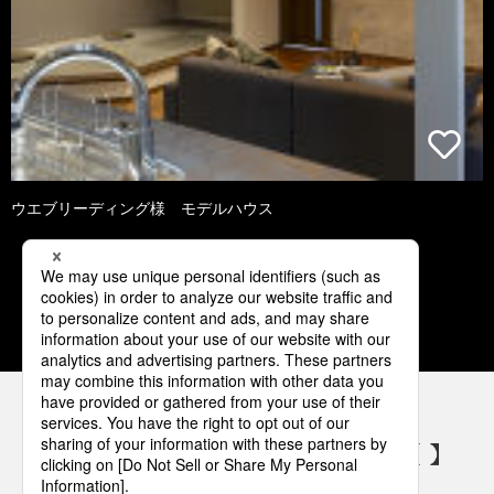
ウエブリーディング様 モデルハウス
1
2
3
4
5
パナソニックの電気設備 SNSアカウント