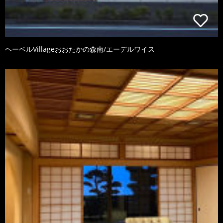
ヘーベルVillageおおたかの森南/エーデルワイス