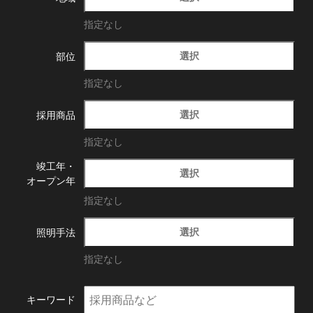
指定なし
選択
部位
指定なし
選択
採用商品
指定なし
竣工年・
選択
オープン年
指定なし
選択
照明手法
指定なし
キーワード