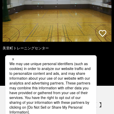
美里町トレーニングセンター
1
2
3
4
5
パナソニックの電気設備 SNSアカウント