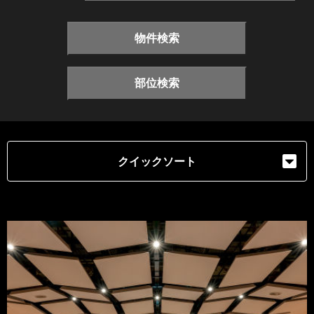
物件検索
部位検索
クイックソート