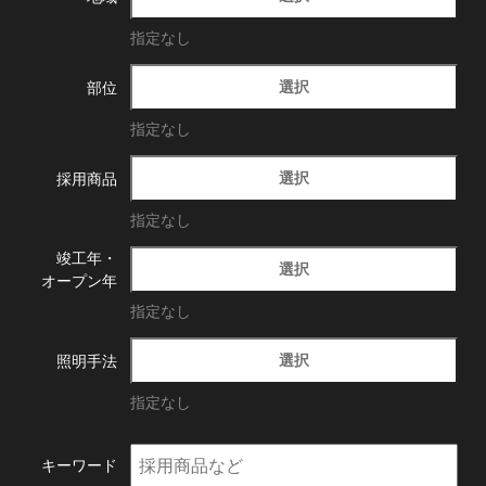
指定なし
選択
部位
指定なし
選択
採用商品
指定なし
竣工年・
選択
オープン年
指定なし
選択
照明手法
指定なし
キーワード