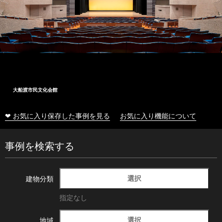
大船渡市民文化会館
❤ お気に入り保存した事例を見る
お気に入り機能について
事例を検索する
選択
建物分類
指定なし
選択
地域