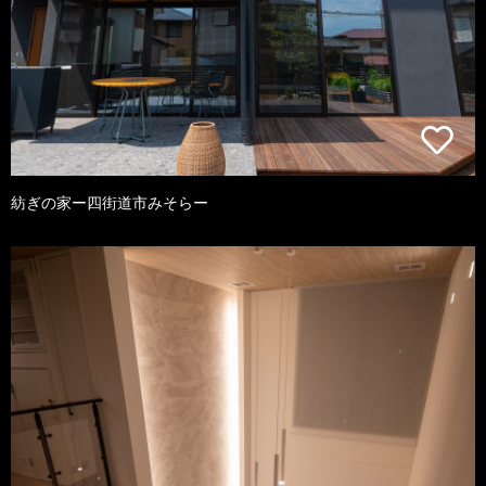
紡ぎの家ー四街道市みそらー