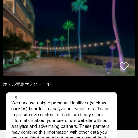
ホテル青島サンクマール
2
3
4
5
6