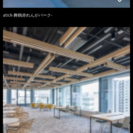
atick-舞鶴赤れんがパーク-