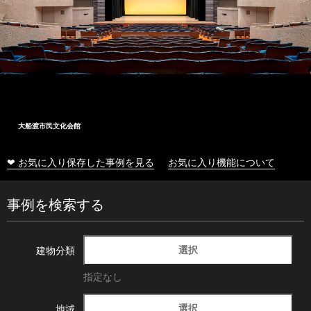
大船渡市民文化会館
❤ お気に入り保存した事例を見る
お気に入り機能について
事例を検索する
選択
建物分類
指定なし
選択
地域