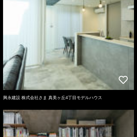
興永建設 株式会社さま 真美ヶ丘4丁目モデルハウス