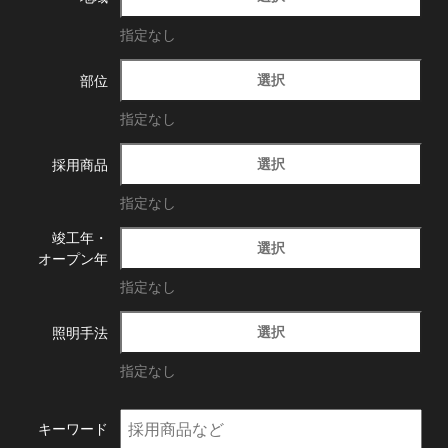
指定なし
選択
部位
指定なし
選択
採用商品
指定なし
竣工年・
選択
オープン年
指定なし
選択
照明手法
指定なし
キーワード