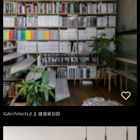
IGArchitectsさま 建築家自邸