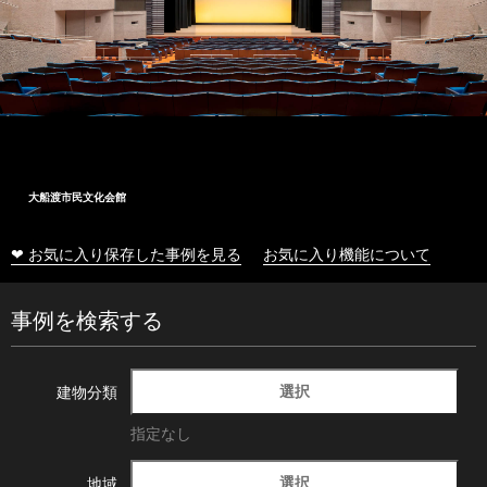
大船渡市民文化会館
❤ お気に入り保存した事例を見る
お気に入り機能について
事例を検索する
選択
建物分類
指定なし
選択
地域