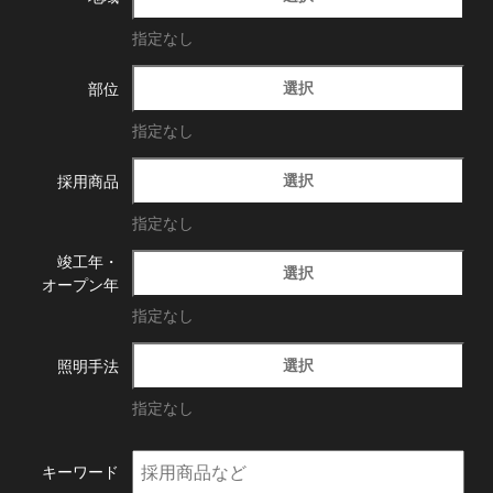
指定なし
選択
部位
指定なし
選択
採用商品
指定なし
竣工年・
選択
オープン年
指定なし
選択
照明手法
指定なし
キーワード