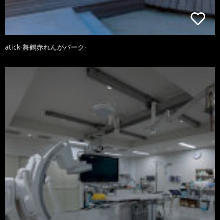
atick-舞鶴赤れんがパーク-