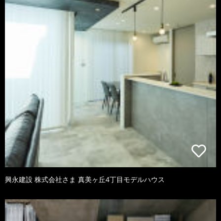
興永建設 株式会社さま 真美ヶ丘4丁目モデルハウス