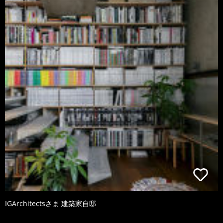
IGArchitectsさま 建築家自邸