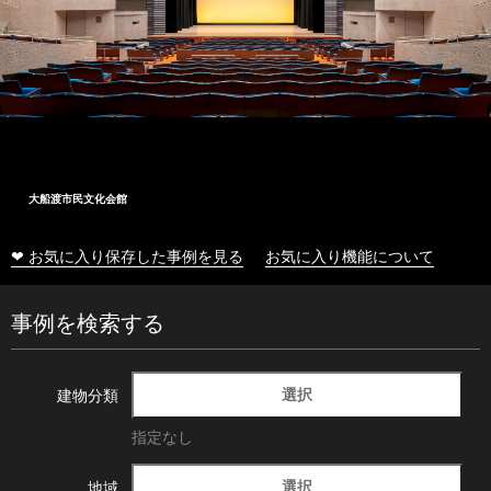
大船渡市民文化会館
❤ お気に入り保存した事例を見る
お気に入り機能について
事例を検索する
選択
建物分類
指定なし
選択
地域