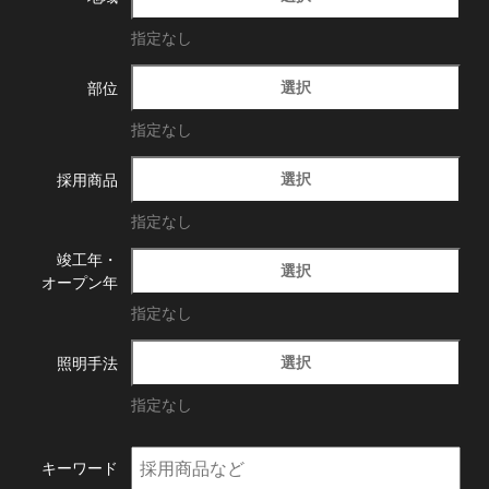
指定なし
選択
部位
指定なし
選択
採用商品
指定なし
竣工年・
選択
オープン年
指定なし
選択
照明手法
指定なし
キーワード