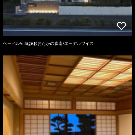
ヘーベルVillageおおたかの森南/エーデルワイス