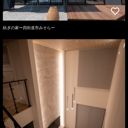
紡ぎの家ー四街道市みそらー