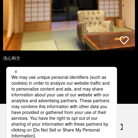
洗心和方
1
2
3
4
5
パナソニックの電気設備 SNSアカウント