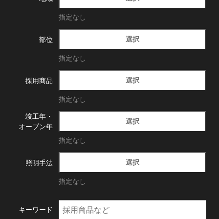
指定なし
選択
部位
指定なし
選択
採用商品
指定なし
竣工年・
選択
オープン年
指定なし
選択
照明手法
指定なし
キーワード