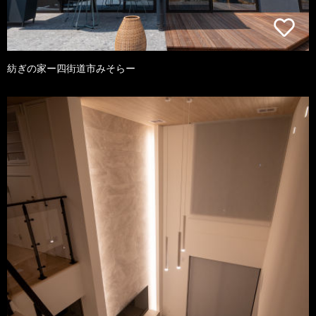
紡ぎの家ー四街道市みそらー