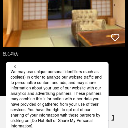
洗心和方
1
2
3
4
5
パナソニックの電気設備 SNSアカウント