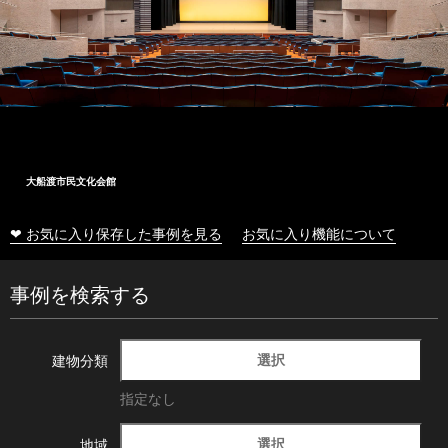
大船渡市民文化会館
❤ お気に入り保存した事例を見る
お気に入り機能について
事例を検索する
選択
建物分類
指定なし
選択
地域