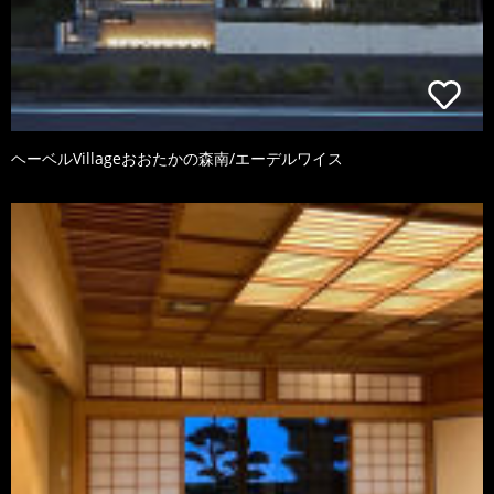
ヘーベルVillageおおたかの森南/エーデルワイス