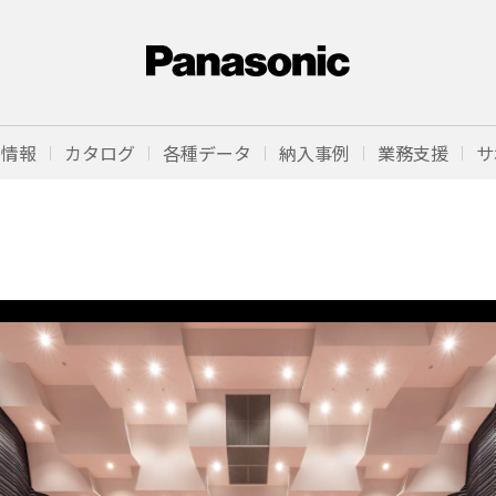
品情報
カタログ
各種データ
納入事例
業務支援
サ