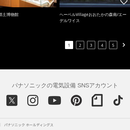
郷土博物館
ヘーベルVillageおおたかの森南/エー
デルワイス
1
2
3
4
5
パナソニックの電気設備 SNSアカウント
パナソニック ホールディングス