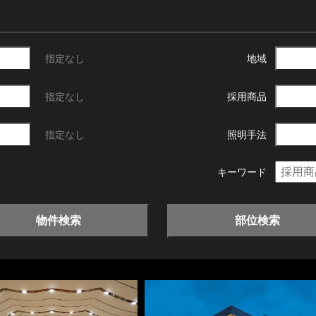
指定なし
地域
指定なし
採用商品
指定なし
照明手法
キーワード
物件検索
部位検索