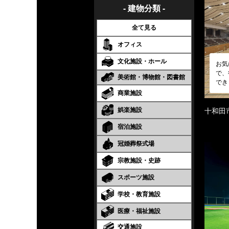
- 建物分類 -
全て見る
オフィス
文化施設・ホール
お気
で、
美術館・博物館・図書館
でき
商業施設
娯楽施設
十和田
宿泊施設
冠婚葬祭式場
宗教施設・史跡
スポーツ施設
学校・教育施設
医療・福祉施設
交通施設