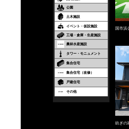
公園
土木施設
イベント・仮設施設
国市浜
工場・倉庫・生産施設
農林水産施設
タワー・モニュメント
集合住宅
集合住宅（改修）
戸建住宅
その他
紡ぎの