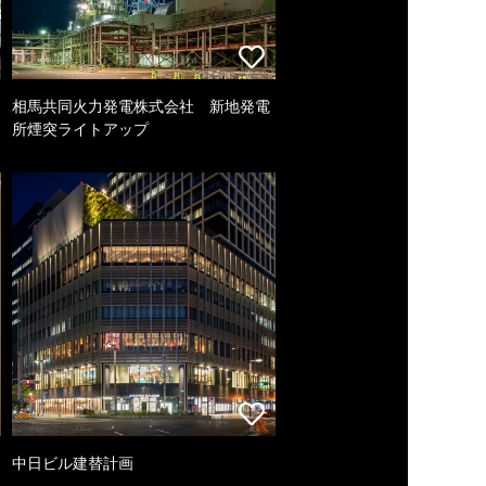
相馬共同火力発電株式会社 新地発電
所煙突ライトアップ
中日ビル建替計画