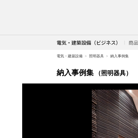
電気・建築設備（ビジネス）
商
電気・建築設備
照明器具
納入事例集
納入事例集
（照明器具）