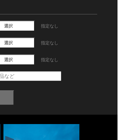
選択
指定なし
選択
指定なし
選択
指定なし