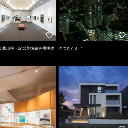
立鷹山宇一記念美術館等照明改
さつきた8・1