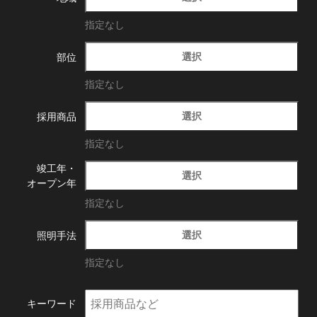
指定なし
選択
部位
指定なし
選択
採用商品
指定なし
竣工年・
選択
オープン年
指定なし
選択
照明手法
指定なし
キーワード