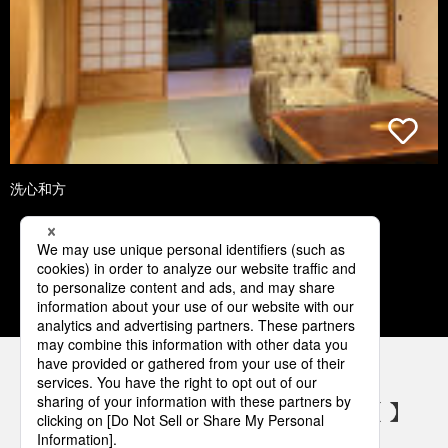
洗心和方
1
2
3
4
5
パナソニックの電気設備 SNSアカウント