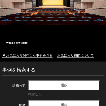
大船渡市民文化会館
❤ お気に入り保存した事例を見る
お気に入り機能について
事例を検索する
選択
建物分類
指定なし
選択
地域