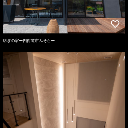
紡ぎの家ー四街道市みそらー