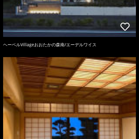
ヘーベルVillageおおたかの森南/エーデルワイス