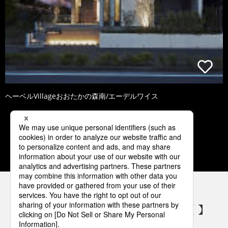
ヘーベルVillageおおたかの森南/エーデルワイス
1
2
3
4
5
パナソニックの電気設備 SNSアカウント