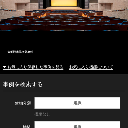
大船渡市民文化会館
❤ お気に入り保存した事例を見る
お気に入り機能について
事例を検索する
選択
建物分類
指定なし
選択
地域