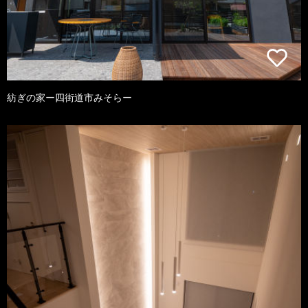
紡ぎの家ー四街道市みそらー