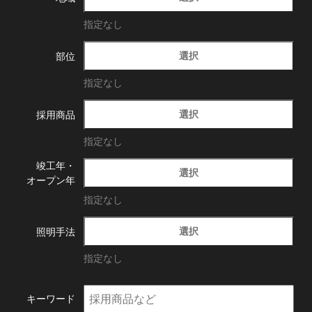
指定なし
選択
部位
指定なし
選択
採用商品
指定なし
竣工年・
選択
オープン年
指定なし
選択
照明手法
指定なし
キーワード