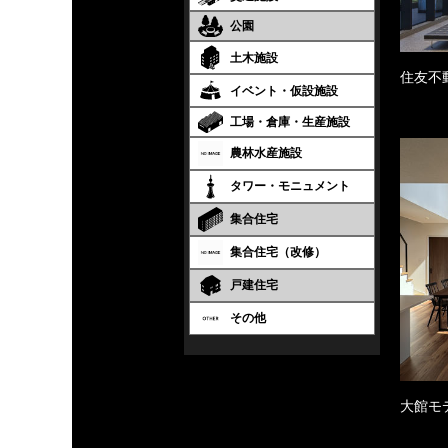
公園
土木施設
住友不
イベント・仮設施設
工場・倉庫・生産施設
農林水産施設
タワー・モニュメント
集合住宅
集合住宅（改修）
戸建住宅
その他
大館モ