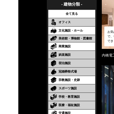
- 建物分類 -
全て見る
オフィス
文化施設・ホール
お気
で、
美術館・博物館・図書館
でき
商業施設
娯楽施設
内橋電
宿泊施設
冠婚葬祭式場
宗教施設・史跡
スポーツ施設
学校・教育施設
医療・福祉施設
交通施設