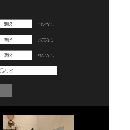
選択
指定なし
選択
指定なし
選択
指定なし