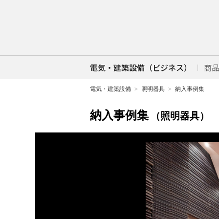
電気・建築設備（ビジネス）
商
電気・建築設備
照明器具
納入事例集
納入事例集
（照明器具）