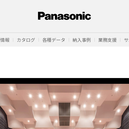
品情報
カタログ
各種データ
納入事例
業務支援
サ