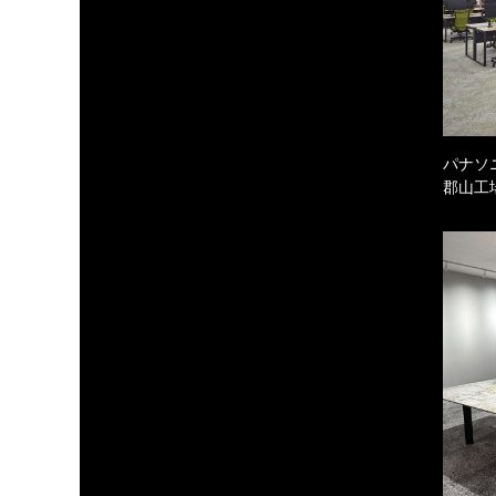
パナソ
郡山工