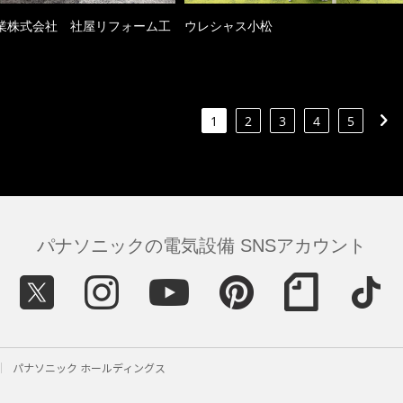
業株式会社 社屋リフォーム工
ウレシャス小松
1
2
3
4
5
パナソニックの電気設備 SNSアカウント
パナソニック ホールディングス