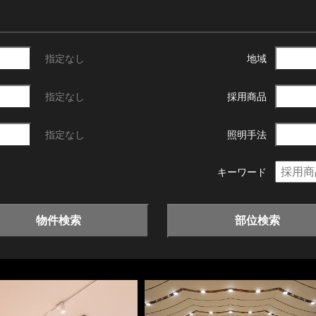
指定なし
地域
指定なし
採用商品
指定なし
照明手法
キーワード
物件検索
部位検索