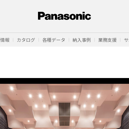
品情報
カタログ
各種データ
納入事例
業務支援
サ