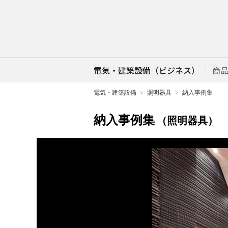
電気・建築設備（ビジネス）
商
電気・建築設備
照明器具
納入事例集
納入事例集
（照明器具）