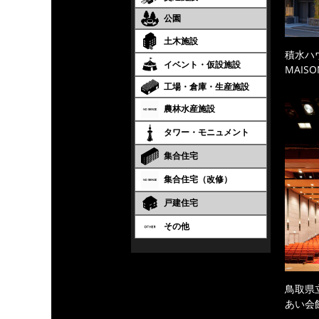
公園
土木施設
積水ハ
イベント・仮設施設
MAISO
工場・倉庫・生産施設
農林水産施設
タワー・モニュメント
集合住宅
集合住宅（改修）
戸建住宅
その他
鳥取県
あい会