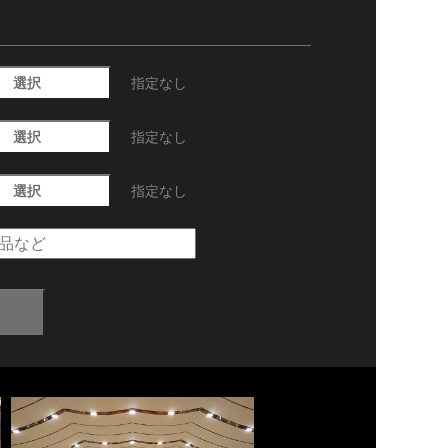
選択
指定なし
選択
指定なし
選択
指定なし