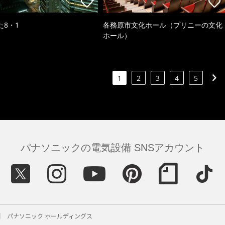
た8・1
各務原市文化ホール（プリニーの文化
ホール）
1
2
3
4
5
パナソニックの電気設備 SNSアカウント
パナソニック ホールディングス