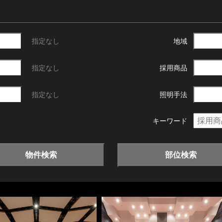
指定なし
地域
指定なし
採用商品
指定なし
照明手法
キーワード
物件検索
部位検索