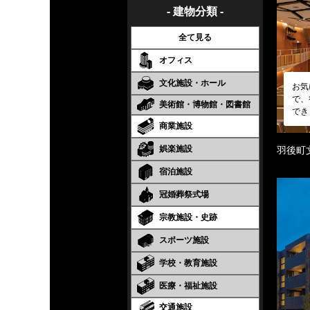
- 建物分類 -
全て見る
オフィス
文化施設・ホール
お気
で、
美術館・博物館・図書館
でき
商業施設
娯楽施設
羽後町
宿泊施設
冠婚葬祭式場
宗教施設・史跡
スポーツ施設
学校・教育施設
医療・福祉施設
交通施設