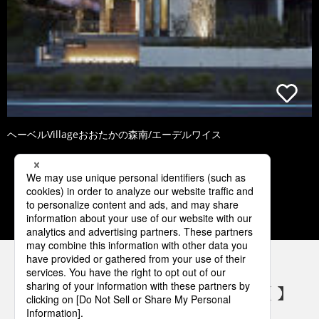
ヘーベルVillageおおたかの森南/エーデルワイス
1
2
3
4
5
パナソニックの電気設備 SNSアカウント