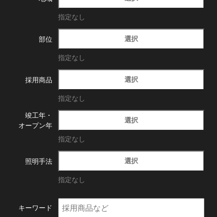
指定なし
選択
部位
指定なし
選択
採用商品
指定なし
竣工年・
選択
オープン年
指定なし
選択
照明手法
指定なし
キーワード