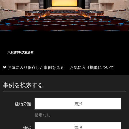
大船渡市民文化会館
❤ お気に入り保存した事例を見る
お気に入り機能について
事例を検索する
選択
建物分類
指定なし
選択
地域