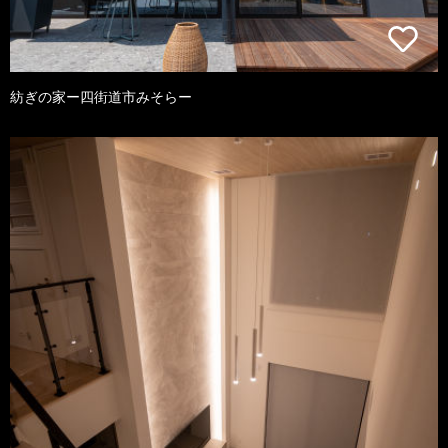
紡ぎの家ー四街道市みそらー