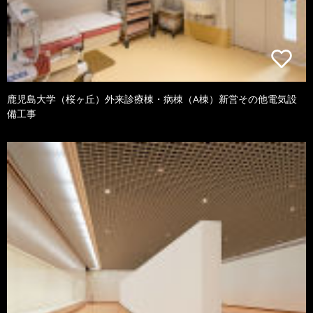
鹿児島大学（桜ヶ丘）外来診療棟・病棟（A棟）新営その他電気設
備工事