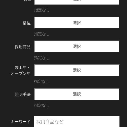
指定なし
選択
部位
指定なし
選択
採用商品
指定なし
竣工年・
選択
オープン年
指定なし
選択
照明手法
指定なし
キーワード