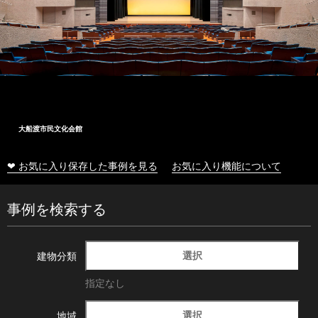
大船渡市民文化会館
❤ お気に入り保存した事例を見る
お気に入り機能について
事例を検索する
選択
建物分類
指定なし
選択
地域