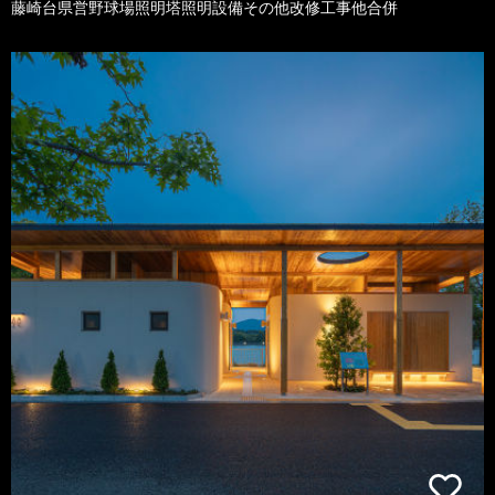
藤崎台県営野球場照明塔照明設備その他改修工事他合併