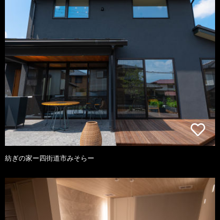
紡ぎの家ー四街道市みそらー