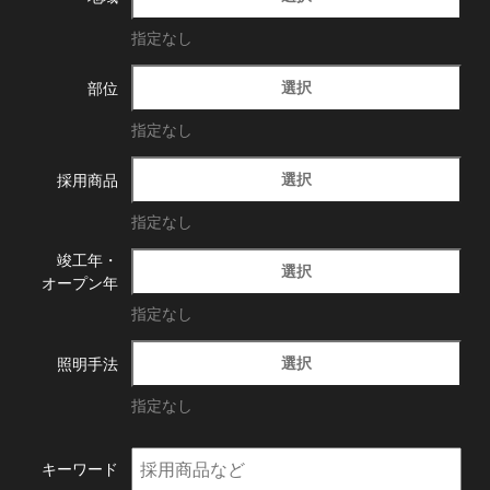
指定なし
選択
部位
指定なし
選択
採用商品
指定なし
竣工年・
選択
オープン年
指定なし
選択
照明手法
指定なし
キーワード