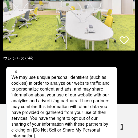
ウレシャス小松
1
2
3
4
5
パナソニックの電気設備 SNSアカウント