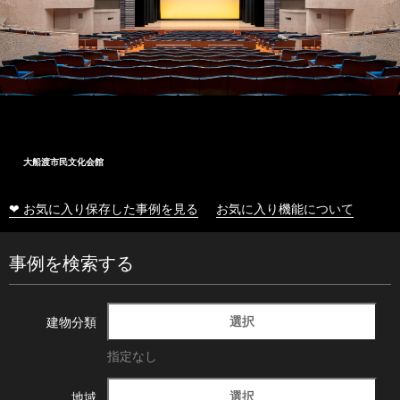
大船渡市民文化会館
❤ お気に入り保存した事例を見る
お気に入り機能について
事例を検索する
選択
建物分類
指定なし
選択
地域